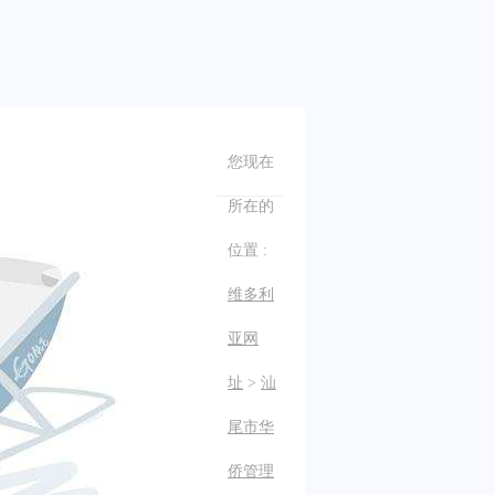
您现在
所在的
位置 :
维多利
亚网
址
>
汕
尾市华
侨管理