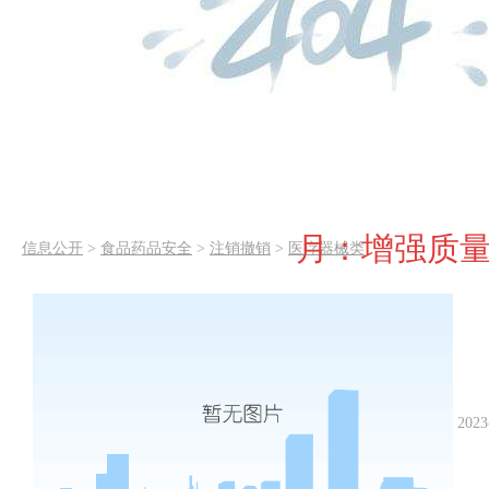
月：增强质量
信息公开
>
食品药品安全
>
注销撤销
>
医疗器械类
2023