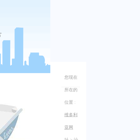
您现在
所在的
位置 :
维多利
亚网
址
>
汕