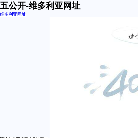
五公开-维多利亚网址
维多利亚网址