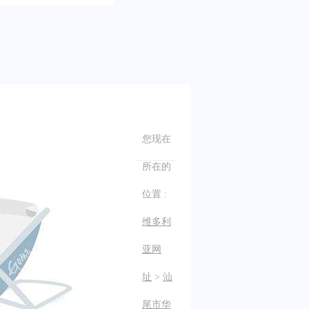
您现在
所在的
位置 :
维多利
亚网
址
>
汕
尾市华