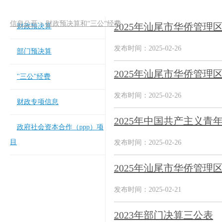
信息公开
>
财政预决算和“三公“经费
2025年汕尾市华侨管
财政预决算
发布时间：2025-02-26
部门预决算
2025年汕尾市华侨管
"三公"经费
发布时间：2025-02-26
财政专项信息
2025年中国共产主义
政府社会资本合作（ppp）项
目
发布时间：2025-02-26
2025年汕尾市华侨管理
发布时间：2025-02-21
2023年部门决算三公表