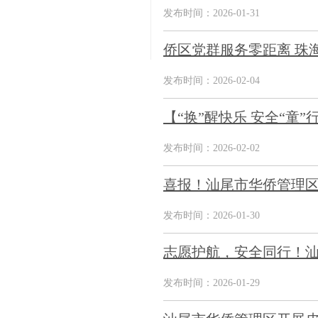
发布时间：2026-01-31
侨区党群服务零距离 珠
发布时间：2026-02-04
【“换”醒快乐 安全“童
发布时间：2026-02-02
喜报！汕尾市华侨管理区
发布时间：2026-01-30
志愿护航，安全同行！
发布时间：2026-01-29