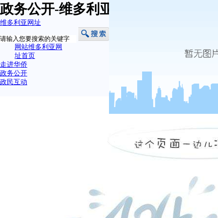
政务公开-维多利亚网址
维多利亚网址
网站维多利亚网
址首页
走进华侨
政务公开
政民互动