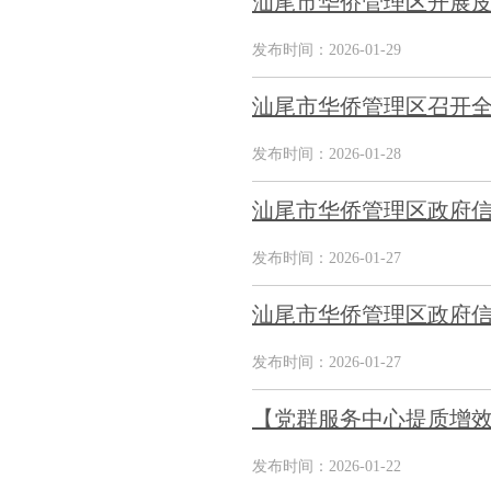
汕尾市华侨管理区开展
发布时间：2026-01-29
汕尾市华侨管理区召开
发布时间：2026-01-28
汕尾市华侨管理区政府
发布时间：2026-01-27
汕尾市华侨管理区政府
发布时间：2026-01-27
【党群服务中心提质增效
发布时间：2026-01-22