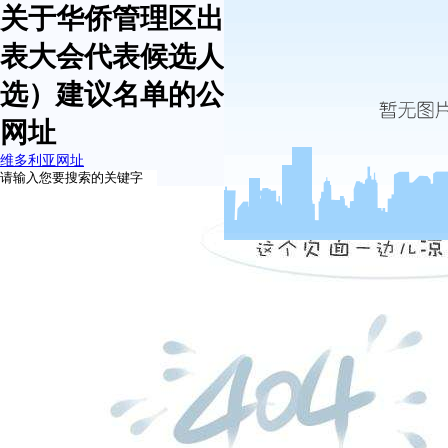
关于华侨管理区出席市第八届人民代
表大会代表候选人人选（含后备人
选）建议名单的公示公告-维多利亚
网址
维多利亚网址