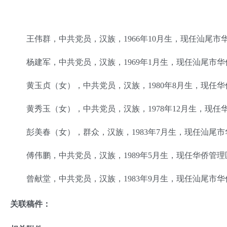
王伟群，中共党员，汉族，1966年10月生，现任汕尾市
杨建军，中共党员，汉族，1969年1月生，现任汕尾市华
黄玉贞（女），中共党员，汉族，1980年8月生，现任华
黄秀玉（女），中共党员，汉族，1978年12月生，现任
彭美春（女），群众，汉族，1983年7月生，现任汕尾市
傅伟鹏，中共党员，汉族，1989年5月生，现任华侨管理
曾献堂，中共党员，汉族，1983年9月生，现任汕尾市华
关联稿件：