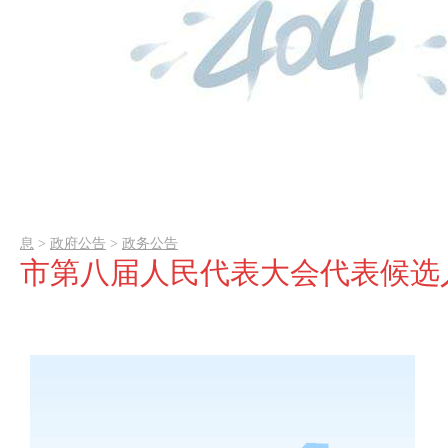
息
>
政府公告
>
政务公告
市第八届人民代表大会代表候选