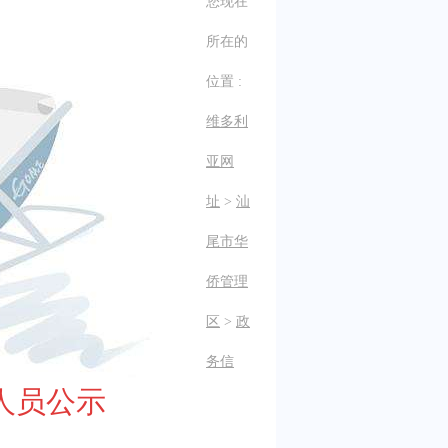
您现在
所在的
位置 :
维多利
亚网
址
>
汕
尾市华
侨管理
区
>
政
务信
人员公示