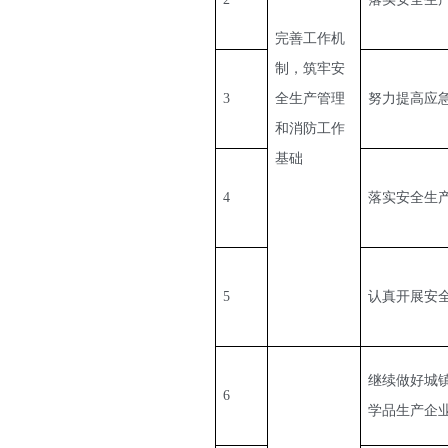
完善工作机
制，筑牢安
3
全生产管理
努力提高应
和消防工作
基础
4
落实安全生
5
认真开展安
继续做好城
6
学品生产企