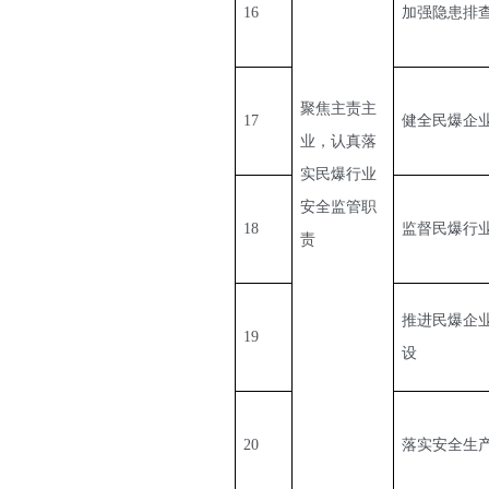
16
加强隐患排
聚焦主责主
17
健全民爆企
业，认真落
实民爆行业
安全监管职
18
监督民爆行
责
推进民爆企
19
设
20
落实安全生