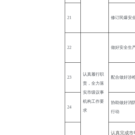
21
修订民爆安
22
做好安全生
认真履行职
23
配合做好涉
责，全力落
实市级议事
机构工作要
协助做好消
24
求
行动
认真完成市