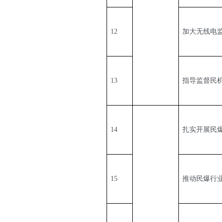
12
加大无线电
13
指导监督民
14
扎实开展民
15
推动民爆行