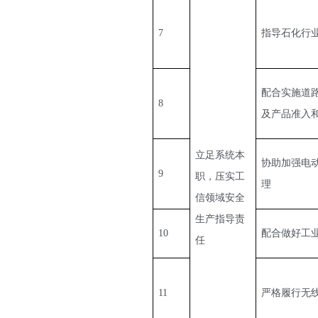
7
指导石化行
配合实施道
8
及产品准入
立足系统本
协助加强电
9
职，压实工
理
信领域安全
生产指导责
10
配合做好工
任
11
严格履行无