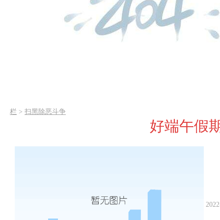
栏
>
扫黑除恶斗争
好端午假
2022