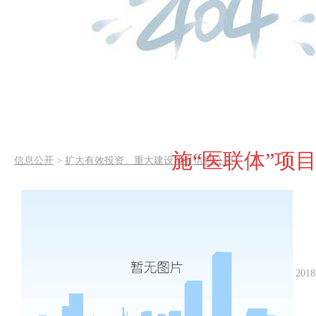
施“医联体”项
信息公开
>
扩大有效投资、重大建设项目信息公 开
2018