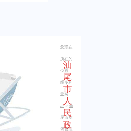
您现在
所在的
汕
位置 :
尾
维多利
市
亚网
人
址
>
汕
民
尾市华
政
侨管理