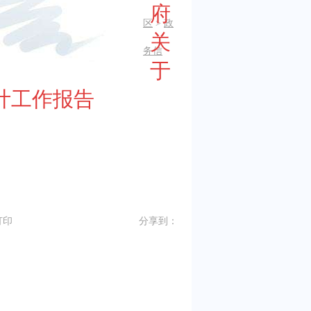
府
区
>
政
关
务信
于
计工作报告
打印
分享到：