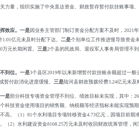
力量，组织实施了中央直达资金、财政暂存暂付款挂账事项、
挥效应。一是
因业务主管部门制订资金分配方案不及时，2021
1.01亿元未及时分配下达。
二是
个别单位工作推进慢导致资金未
0万元长期闲置。
三是
2个县的民政局、退役军人事务局管理不到
理不到位。一是
3个县区2019年以来新增暂付款挂账余额超过一
前形成暂付款消化进度缓慢。
三是
陆河县财政预拨经费3.24亿元未及
。一是
部分科技专项资金管理不到位、绩效目标未实现，其中：2
；2个科技资金使用项目的销售额、纳税额等经济指标未能实现预期
不高。（1）81个水利项目专项转移资金4.73亿元，因项目前
（2）水利建设资金8168.25万元未及时收回财政统筹管理，