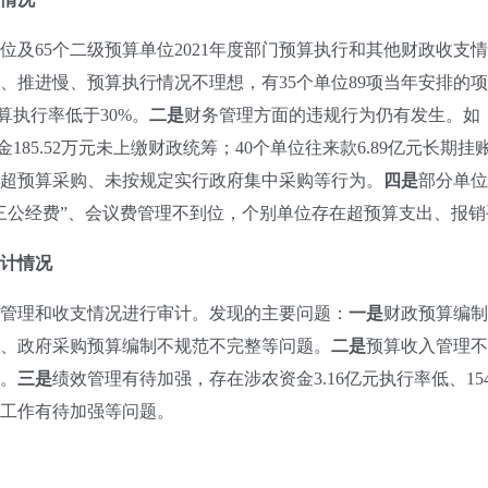
及65个二级预算单位2021年度部门预算执行和其他财政收支
推进慢、预算执行情况不理想，有35个单位89项当年安排的项目资金
算执行率低于30%。
二是
财务管理方面的违规行为仍有发生。如
金185.52万元未上缴财政统筹；40个单位往来款6.89亿元长期挂
超预算采购、未按规定实行政府集中采购等行为。
四是
部分单位
三公经费”、会议费管理不到位，个别单位存在超预算支出、报
计情况
管理和收支情况进行审计。发现的主要问题：
一是
财政预算编制
、政府采购预算编制不规范不完整等问题。
二是
预算收入管理不
。
三是
绩效管理有待加强，存在涉农资金3.16亿元执行率低、154
工作有待加强等问题。