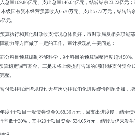
169.86亿元、支出总量146.64亿元，结转结余23.22亿元；
；市本级国有资本经营预算收入6570万元、支出5773万元，结转
35亿元。
预算执行和其他财政收支情况总体良好，市财政局及相关职能部
障能力等方面做了一定的工作。审计发现的主要问题：
部分科目预算编制不够科学，9个科目的预算调整幅度超过50%
列入预算稳定调节基金。
三是
未将上级提前告知的8项转移支付资金126
完整。
暂付款挂账新增规模过大与历史挂账消化进度缓慢问题叠加，增
。
21年度4个项目一般债券资金9168.36万元，因支出进度慢，结
行率低于30%，其中20个项目资金4534.05万元，结转后仍未发
情况