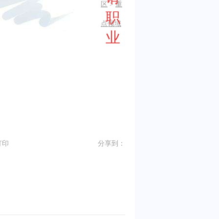
区
>
重
职
点领域
业
打印
分享到：