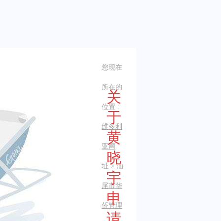
您现在
所在的
关
位置 :
于
维多利
黄
亚网
晓
址
>
汕
宇
尾市华
申
侨管理
请