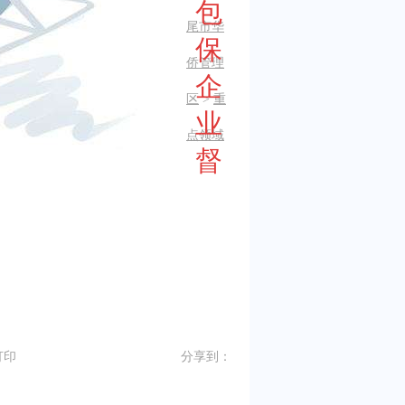
包
尾市华
保
侨管理
企
区
>
重
业
点领域
督
打印
分享到：