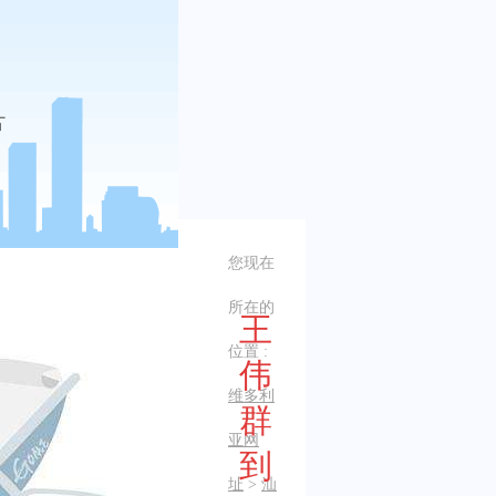
您现在
所在的
王
位置 :
伟
维多利
群
亚网
到
址
>
汕