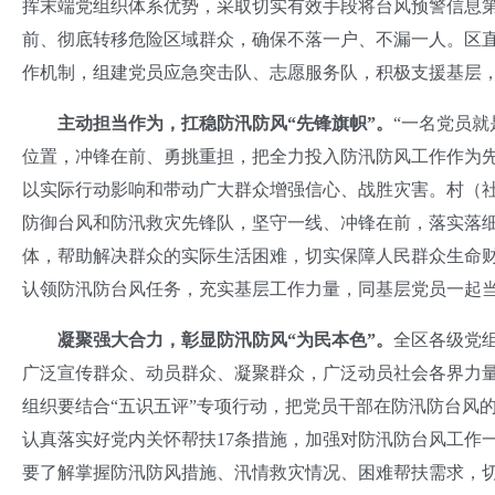
挥末端党组织体系优势，采取切实有效手段将台风预警信息
前、彻底转移危险区域群众，确保不落一户、不漏一人。区直
作机制，组建党员应急突击队、志愿服务队，积极支援基层
主动担当作为，扛稳防汛防风“先锋旗帜”。
“一名党员
位置，冲锋在前、勇挑重担，把全力投入防汛防风工作作为
以实际行动影响和带动广大群众增强信心、战胜灾害。村（社
防御台风和防汛救灾先锋队，坚守一线、冲锋在前，落实落
体，帮助解决群众的实际生活困难，切实保障人民群众生命
认领防汛防台风任务，充实基层工作力量，同基层党员一起当好
凝聚强大合力，彰显防汛防风“为民本色”。
全区各级党
广泛宣传群众、动员群众、凝聚群众，广泛动员社会各界力
组织要结合“五识五评”专项行动，把党员干部在防汛防台风
认真落实好党内关怀帮扶17条措施，加强对防汛防台风工作
要了解掌握防汛防风措施、汛情救灾情况、困难帮扶需求，