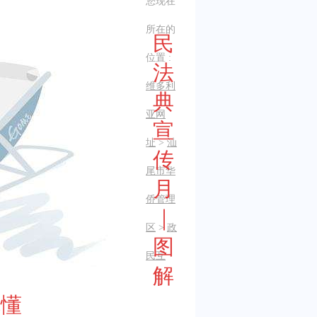
您现在
所在的
民
位置 :
法
维多利
典
亚网
宣
址
>
汕
传
尾市华
月
侨管理
｜
区
>
政
图
民互
解
就懂