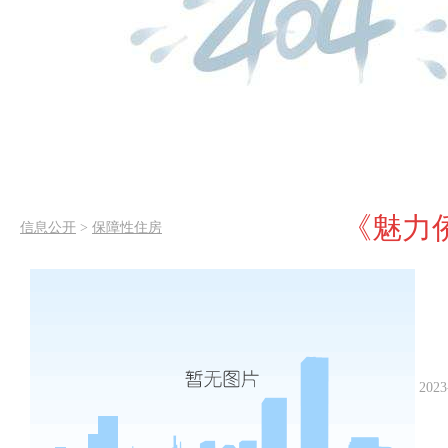
《魅力侨区
信息公开
>
保障性住房
2023