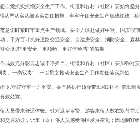
自觉抓实抓细安全生产工作。街道和各村（社区）要始终坚持
任感从严从实从细落实责任措施，牢牢守住安全生产底线红线，
意识盯紧盯牢重点生产领域。要全力以赴做好中秋、国庆假期
动，千方百计抓好道路交通安全、自建房安全、消防安全、森林
群众度过“更安全、更顺畅、更好体验感”的假期。
成效充分彰显忠诚干净担当。街道和各村（社区）要加强对安
同责、一岗双责”，一以贯之推动安全生产工作责任落实到位。
作风守好守牢一方平安。要严格执行领导带班和24小时值班制
有效处置。
人员带来舒适体验。针对返乡乡贤、游客来侨人数在双节前后
和交通劝导，让来（返）侨人员感受侨区发展变化；因地制宜组