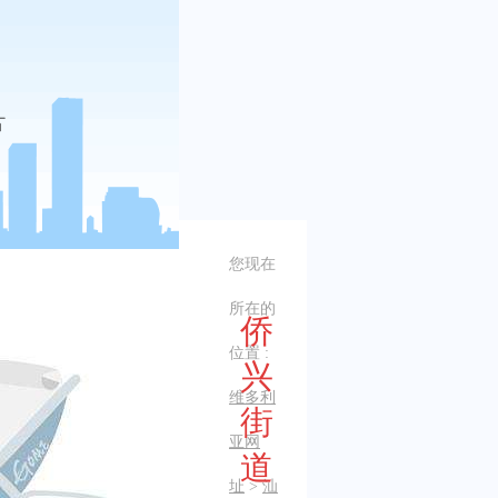
您现在
所在的
侨
位置 :
兴
维多利
街
亚网
道
址
>
汕