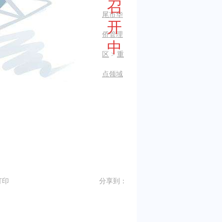
召
尾市华
开
侨管理
中
区
>
重
点领域
会
打印
分享到：