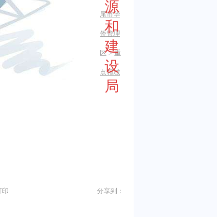
源
尾市华
和
侨管理
建
区
>
重
设
点领域
局
打印
分享到：