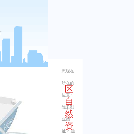
您现在
所在的
区
位置 :
自
维多利
然
亚网
资
址
>
汕