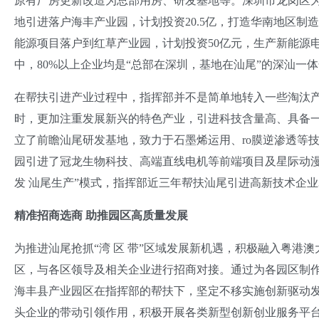
原有厂房更新改造为总部用房、研发基地等。深圳市龙岗区
地引进落户海丰产业园，计划投资20.5亿，打造华南地区
能源项目落户到红草产业园，计划投资50亿元，生产新能源电
中，80%以上企业均是“总部在深圳，基地在汕尾”的深汕一
在帮扶引进产业过程中，指挥部并不是简单地转入一些淘汰
时，更加注重发展新兴的特色产业，引进科技含量高、具备
立了前瞻汕尾研发基地，致力于石墨烯运用、ro膜逆渗透等
园引进了冠龙生物科技、高端直线电机等前端项目及星际动漫
发 汕尾生产”模式，指挥部近三年帮扶汕尾引进高新技术企业
精准招商选商 助推园区高质量发展
为推进汕尾抢抓“湾 区 带”区域发展新机遇，积极融入粤
区，与各区领导及相关企业进行招商对接。通过为各园区制
海丰县产业园区在指挥部的帮扶下，坚定不移实施创新驱动发
头企业的带动引领作用，积极开展各类新型创新创业服务平台