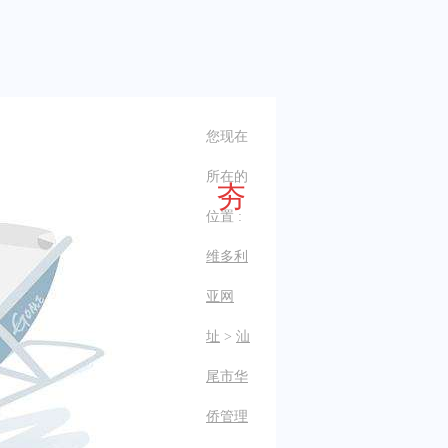
您现在
所在的
夯
位置 :
维多利
亚网
址
>
汕
尾市华
侨管理