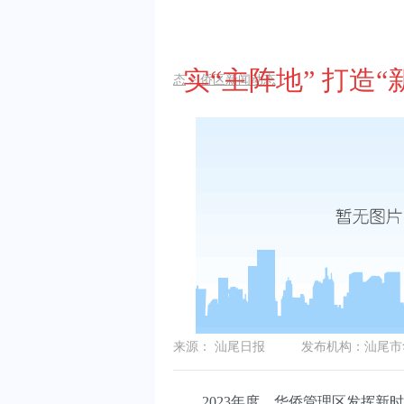
实“主阵地” 打造
态
>
侨区新闻动态
来源：
汕尾日报
发布机构：
汕尾市
2023年度，华侨管理区发挥新时