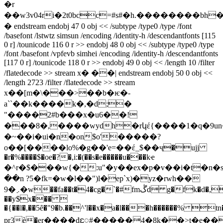
�r
��w3v04ri�2t0bcc=#s#�h.��������bh
� endstream endobj 47 0 obj << /subtype /type0 /type /font
/basefont /lstwtz simsun /encoding /identity-h /descendantfonts [115
0 r] /tounicode 116 0 r >> endobj 48 0 obj << /subtype /type0 /type
/font /basefont /vpfevb simhei /encoding /identity-h /descendantfonts
[117 0 r] /tounicode 118 0 r >> endobj 49 0 obj << /length 10 /filter
/flatedecode >> stream x� ��| endstream endobj 50 0 obj <<
/length 2723 /filter /flatedecode >> stream
x��[m�\���>��b�ѥ�-
aˋ`��k����k�,�d;�
"����2#b���x�u6��!
���8�,����wydh�rկέ{����1�q�9un
�~��i�ui�n�on$o'�����?
o��[����lo%�g��'e=��έ_$��ҷ�ujj
�r�%����$�oe�?�,i:�(��s�e�����u���kҽ
�^r�$���w{�:u"�y��ex�p�v��i�t�n
��n ?5�fk=�w�l��")l�ep`x)�yz�rwh��
9�܇�w��fa��t�4�cg�`�#fmڴd g�fk�d�,����zm�v5��r�6]�e�
��y$x��� 
�{��l�,��5ȇ�"9�b.��^'l��x�a�l���h������% tn
рr3ѐ�er����ܲdႄ#�����4�8k��>t�e�