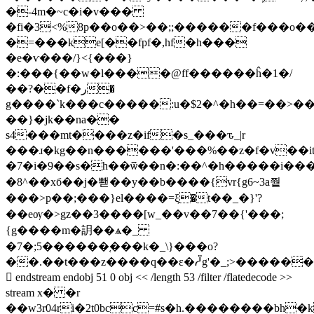
�-4m�~c�i�v���
�fi�3<%8p��o��>��;;������f���o���
�=���ke[��fpf�,hf�h���
�e�ѵ���/}<{���}
�:���{��w�l����@ff������ĥ�1�/
��?��f�ر�
g����`k���c�����:u�$2�^�h��=��>��.�:aڵq&6�
��}�jk��na��
s4���mt����z�if�s_���ԏ_|r
���ɹ�kg��n������'���%��z�f�v��it�)\
�7�i�9��s�h��ѿ��n�:��^�h�����i���
�8^��xб��j�뽿��y��b����{vr{g6~3a쭽
���>p��;���}el����=ξ�t��_�}'?
��eѹ�>gz��3����[w_��v��7��{'���;
{g����m�䚴��ѧ�_
�7�;5������֚���k�_\}���o?
��.��t���z����q��ε�ᓳg'�_;>������
 endstream endobj 51 0 obj << /length 53 /filter /flatedecode >>
stream x� �r
��w3r04ri�2t0bcc=#s�h.��������bh�