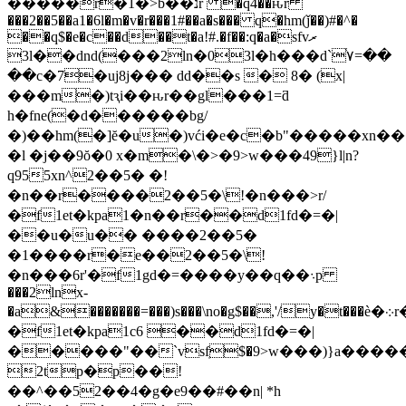
�����r�1�>b��נr �q4��ԋr
���2��5��a1�6l�m�v�r���1#��a�s��� q�hm(ǰ��)#�^�
��q$�e�c��d��t�a!#.�f��:q�a�sfvރ
3l��dnd(���2ln�03l�h���d`֫٧=��
��c�7�uj8j��� dd��s � 8� (x|
���m�)tԇi��ԋr��gl���1=ƌ
h�fne(�d������bg/
�)��hm(�]ĕ�u�)vći�e�c�b"�����xn��
�l �j��9ŏ�0 x�m�\�>�9>w���49}l|n?
q955xn^2��5� �!
�n��r����2��5�\!�n���>r/
�f1et�kpa1�n��r��d1fd�=�|
��u�u�� ����2��5�
�1����r�e��2��5�\!
�n���6r'�f1gd�=����y��q��܈p
���2lnx-
�a&�������=���)s���\no�g$��,'/y�t���ѐ�܀r��g��t���a��>r/
�f1et�kpa1c6 ��d1fd�=�|
�����"��`vsfֽ$
�9>w���)}a����
2tp�p��!
��^��52��4�g�e9��#��n| *h