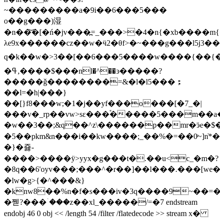
~���������a�9i��6���5���
o��g���)湿
�n��͝�[�ń�jv���߽=_���>�4�n{�xb����m{�
λe9x������cz��w�ӵ2�θf>�~���g���l5j3��
q�k��w�>3��[��6���5����w����{��{�*����y�ﶛ�i����
�ߟ,����$���nl�^��ͽ�����?
�����ǧ��������=&�l�l5���；
��l=�h|���}
��[}f8���w;�1�j��yf���o���[�7_�|
���v�_rp��vw>sε���֕�����5���m��a���s�����w�
�w��3��;&q��^z\������p��mr�ӭe�$�z59ln
�5��pkm&n���i��kw����;_��%�=��0ͤ~]nֿ*
�}�죯-
����>����ÿ>yyx�g���t�.��u<c_�m�?
�8q��6'οyv���;���^�r��]��l���.���[wе�8m��q��;���r��]��l��a
�lw�g>{�^���&}
�knw8��%n�f�s���iv�3q����9~��=���!u=��l$�g��
�쩯?���ۤ���z��хl_�����/=�7 endstream
endobj 46 0 obj << /length 54 /filter /flatedecode >> stream x�