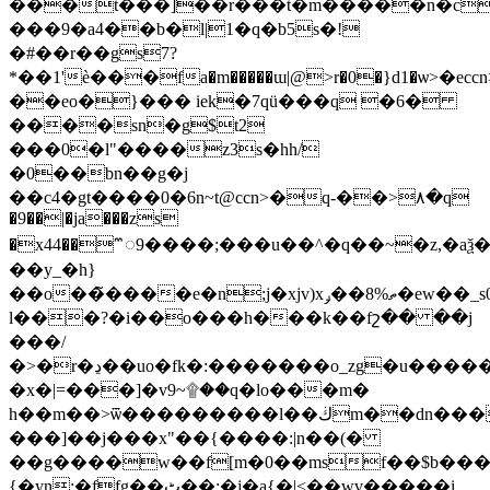
���t���]��r���t�m�����n�c
���9�a4��b�l|1�q�b5s�!
�#��r��gs7?
*��1'ѐ���fa�m�����ɯ|@>r�0�}d1�ѡ>�e
��eo�}��� iek�7qü���q �6�
����sn�g$t2
���0�l"����z3s�hh/
�0��bn��g�j
��c4�gt����0�6n~t@ccn>�q-��>۸�q
�9��|�ja���zs
�x44��𑪅9����;���u��^�q��~�z,�
��y_�h}
��o��̃����e�n;j�xjv)xތ%8��ݛ�ew��_s0�]_��b����բ�ve?
l���?�i��o���h���k��fշ�� ��j
���/
�>�r�ڍ��uo�fk�:�������o_zg�u�����������at�al51g��wu�tl<��[�=�����~y�a��\�wⲩ��qdw0'�?
�x�|=���]�v9~۩��q�lo���m�
h��m��>ѿ���������l��ڬm��dn���wp�a�u�u�j"��o?
���]��j���x"��{����:|n��(�
��g����w��f[m�0��msf��$b����
{�yn:�ffg��ٹ��;�j�a{�|<��wv�����i