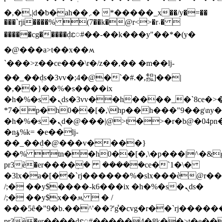
�,�,|d�ƅ�ah��܇� *�����_x��/y�=��
���`rji����% (7��k�@r<>�r˒� 
�����cg�����ܲdႄ#��-��k���y"��*�(y�
�@���a>t��x��ʍ 
`���>z��ce���\r�/z��,�� �m��lj-
��_��ܲds�3vv�;4�@�`�#.�,ٜ㌕]��|
�,��}��%�s����ix
�h�%�s�ܢds�3vv��h����_�`8ce�>��py$x�%�����7q����י{�[0)���~��r˒� 
*7�p�h0��[�,\hp��h���"9��g\ny�p
�h�%�s�ܢd�@���|@>t�>�r�b@�04pn��k��er��\r�/
�nؤ%k= �e��lj-
��_��ܲd�@���v����}
��% tn��h0��[�,\�p���|^�&g�8�܇
рr3ѐ�er����ܸ� �����ce�`1�\�
�3lx�a�[��`rj������%�slx���ѐ@r��
/;� ��y$����-k6���ix �h�%�s�ܢds�
/;� ��y$x��ʍ  � /
���5ȇ�"9�b.��^'��?'g͛�cvg�r��`rj����
рr3ѐ�er����ܲdႄ#�����4�8k��>t�e�