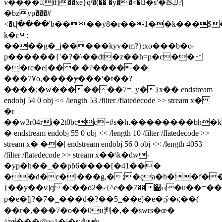
v����ػtf)��xe}qʳ�(�� �y��<�񏭧�s'�l$ڭ?|
�bzyp���#
<�վ����'b����y8�r��1��k���$�
k�r:
����g�_j�����kyv�m?};xo���b�o-
p������{'�?�\��dt�z��h=p�c��
��rc�e[��� �?������|
���7٧o,����ɏ���'�t��?
����;�w�������7=_y�}x�� endstream
endobj 54 0 obj << /length 53 /filter /flatedecode >> stream x�
�r
��w3r04ri�2t0bcc=#s�h.��������bh�
� endstream endobj 55 0 obj << /length 10 /filter /flatedecode >>
stream x� ��| endstream endobj 56 0 obj << /length 4053
/filter /flatedecode >> stream x��\k�dw-
�yp�h��_��pɓ6����[�41���
��d�c�l���g,�;�ęa�h��f��8q��ynݽ�y���u�i���=
{��y��v]q�;��oޙ�2{^e��ߛ׋��7�u��=��7��k�_t�j\2ʮ�
p�e�[j?�7�_���d�?��5_��e]�e�;ŷ�ϛ��(
��r�,���7�o��0u判�,�'�swrs�œ�
^���@зu1�i�kn