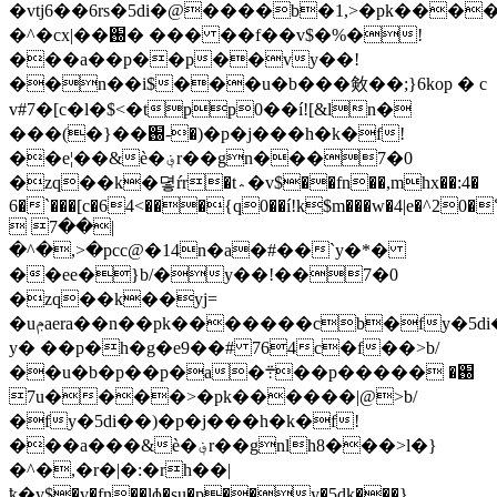
�vtj6��6rs�5di�@����b�1,>�pk����
�^�cx|��֐� ��� ��f��v$�%�!
���a��p��p��vy��!
��n��i$���u�b���㪘��;}6kop � c
v#7�[c�l�$<�tpp0��í![&ln�
���(�}��֐-�)�p�j���h�k�f!
��e¦��&ѐ�؋r��gn���7�0
�zq��k�뎧ŕr�t؞�v$��fn��,mhx��:4�
6�`���[c�64<���{q0��í!k$m���w�4|e�^20
 7��|
�^�,>�pcc@�14n�a�#��`y�*�
��ee�}
b/�y��!��7�0
�zq��k��yj=
�uݦaera��n��pk�������cb�fy�5di�@��m>�����<���aҕz�y5l�w$�%���n
y� ��p�h�g�e9��# 764c�f��>b/
��u�b�p��p�a�܊��p�����֐� 
7u����>�pk������|@>b/
�fy�5di��)�p�j���h�k�f!
���a���&ѐ�؋r��gnlh8���>l�}
�^�,�r�|�:�rh��|
ҟ�v$�v�fn��lɸ�su�p��y�5dk���}