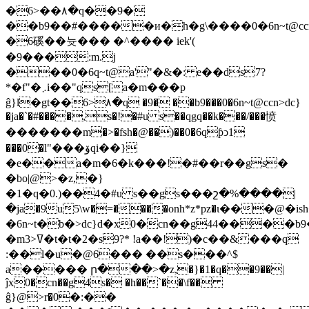
�6>��۸�q��9�
��b9��#�����и�h�g\����0�6n~t@cc
�6磎��늇��� �^���� iek'(
�9���:m.j
���0�6q~t@a'"�&�: e��ds7?
*�f"�܇i��"qs[a�m���p
ĝ}l�gt��6>۸�q �9� ��b9���0�6n~t@ccn>dc}
�ja�`�#����,s�!�#u s��qgq��k���/���愤
�������m�>�fsh�@��)��0�6qƥͻ1
���0�l"���ۆqi��}
�e��a�m�6�k���!�#��r��gs�
�bo|@>�z,�}
�1�q�0.)��4�#u s��gs���շ�%����|
�ja�9u5\w�=����onh*z*pz�ι���
�6n~t�b�>dc}d�x0�cn��g44���
�m3>ߜ�t�t�2�s9?* !a��!)�c��&���q
:��l�u�@6���͏ ��s���^$
a�����͏ ր���>�z,�}�1�q��9��|
ĵx0�cn��g4s� �h��`��\f��
ĝ}@>r�0؜�:��