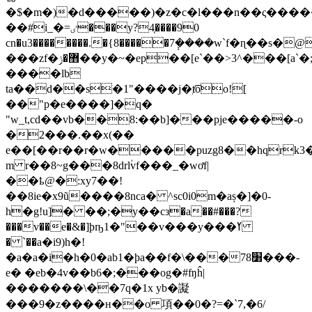
�$�m�)�d�����)�z�c�l���n��ς����
��#i_�=ٸ���y?4͔����90
cn�u3��������.�{8�����7݄����w`f�ɳ��s
���zf�޻�ݫ��y�~�ep��
[e`��>3^���[a`�;m���
����lb
ta��d��s�1"����j�ⱦ͡oo![
��"p�e����]�q�
"w_t,cd��vb��8:��b]���pje�����-o
�2���.��x(��
e��[��r��r�w�����puzg8��hqrk3
m r��8~g���8drlؙvf���_�wơf|
��ҍ@�:xy7��!
��8ie�x9ũ����8nca� ^sc0i0m�aș�]�0-
h�g!u]� ��;�y��cз�a��#���?
���v��e�&�]ϸҧ1�"��v���y���ߌ
� `��a�i9)h�!
�a�a�i�h�0�ab1�ϸa��f�\���7׸8���-
e� �eb�4v��b6�;���og�#ʩĥ|
�������\��7ԛ�1x yb�譺
���9�z����н��o 項��0�?=�`7,�6/