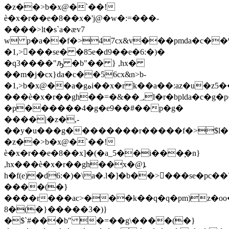
�z��>b�x@�`��!
ѐ�x�r��e�8��x�'j@�w�:=���-
����>lt�s`a�æv7
w p�a��f�>47cx&v���pmda�c��%
�1,>򸑹���se� �85e�d9��e�6:�)�
�q3����"ԡ �b"�� } ,hx�
��m�j�cx}da�c��56cx&n>b-
�1,>b�x@��a�gهi��x�r k��a��:az�u�z5��i���ׇ�n��1?
���ѐ�x�r��gh��=�&��؀l�r�bplda�c�g�p��
�p����
��4�g�e9��#��p�g�
����|�z�,-
��y�u���g��������r�����f�>$
l�
�z��>b�x@�`��!
ѐ�x�r��e�8��x]�(�a_5��i���ׇ�n}
,hx���ѐ�x�r��gh��x�@ܐ
h�f(e)�d6:�)�\a�.l�]�b��>򸑹���se�
����(�}
����r���ac>���k��q�q�pm)z�oo
8�(�}�����3�)}
�$`#���b" �=��g\����(�}