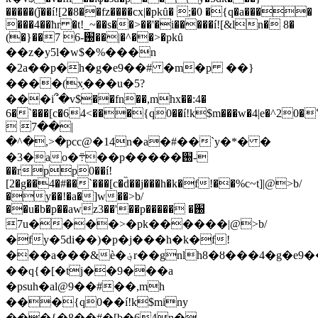
�����(ǰ��í![2�8��fz����cx|�pkȗ� ;�0 �{q�a����
���4��ћr �t!_~��s��>��'�i�����í![&ln� 8�
(�}��֐-6 7��|�^��>�pkȗ
��z�y5l�w$�%���n
�2a��p�h�g�e9��# �m�p ��}
����(x֥���u�5?
���i՞�v$��fn��,mhx��:4�
6�`���[c�64<���{q0��í!k$m���w�4|e�^20
 7��|
�^�,>�pcc@�14n�a�#��`y�*� �
�3�ao�܊��p�����֐-
��rpp0��í!
[2�g��4�#��`���[c�d̏��j���h�k�f!��%c~t]|@>b/
�y��!�a�]w��>b/
��u�b�p��awz3��'��p�����֐� 
7u����>�pk������|@>b/
�fy�5di��)�p�j���h�k�f!
���a���&ѐ�؋r��gnlh8�ȣ���4�g�e9��.u��ws~��!
��q{�[�tj��9���a
�psuh�al@9��#��,mh
���{q0��í!k$miny
���{�8��#�[b�64n�