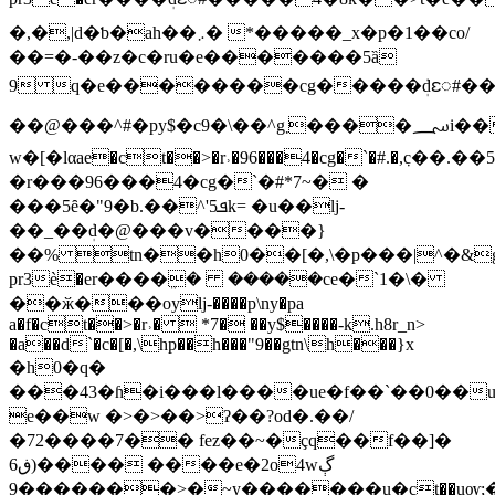
�,�,|d�ƅ�ah��܇� *�����_x�p�1��co/
��=�-��z�c�ru�e�������5ȁ
9 q�e��������cg�����ܲdႄ#���
��@���^#�py$�c9�\��^g؄����܂i���
w�[�lαae�ct��>�r˒�96���4�cg�`�#.�,ٜc��.�
�r���96���4�cg�`�#*7~� �
���5ȇ�"9�b.��^'ܦ5k= �u��lj-
��_��ܲd�@���v����}
��% tn��h0��[�,\�p���|^�&g�8�܇
рr3ѐ�er����ܸ� �����ce�`1�\�
��ӂ���oylj-����p\ny�pa
a�f�ct��>�r˒�  *7� ��y$����-k.h8r_n>
�a��d`�c�[�,\hp��h���"9��gtn\h���}x
�h0�q�
���43�ɦ�i���l����ue�f��`��0��u
e��w �>�>��>ʔ��?od�.��/
�72����7�� fez��~�çq��f��]�
6ڧ)���� ����e�2o4wڳ
9�������>�~y�������u�ܾct��uѹ;�-