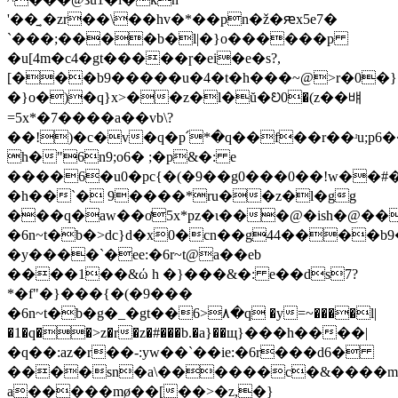
'��̱˲�zr��\��hv�*��pn�ž�ԙx5e7�
`���;����b�l|�}o������p
�u[4m�c4�gt�����ɼ�ei�e�s?,
[���b9�����u�4�t�h���~@>r�0�}
�}o�)�q}x>��z�l�ŭ�ꢤ0�(z��뱨
=5x*�7����a��vb\?
��!)�c�v�q�p՛*�q��f��r��ʴu;p6
h�"6n9;o6� ;�p&�: e
����6�u0�pc{�(�9��g0���0��!w��#
�h��`� 9����*ru��z�l�gg
���q�aw��ơ5x*pz�ι���@�ish�@��
�6n~t�b�>dc}d�x0�cn��g44���
�y����`�ee:�6r~t@a��eb
����1��&ώ h �}���&�: e��ds7?
*�f"�}���{�(�9���
�6n~t�b�g�_�gt��6>۸�q �y=~����l|
�1�q��>z�r�z�#���b.�a}��щ}���h����|
�q��:az�r��-:yw��`��ie:�6r���d6�
����sn�a\������c�&����m
a�����mø��[��>�z,�}