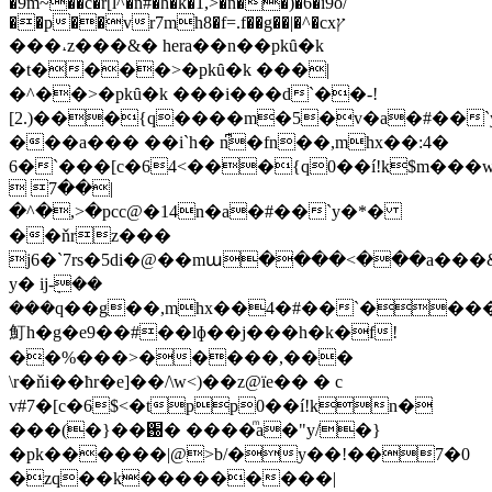
�9m~��c�r[l^�n#�h�k�1,>�n��)�6�i9o/
��p��vr7mh8�f=.f��g��|�^�cxץ
���˔z���&� hera��n��pkȗ�k
�t����>�pkȗ�k ���|
�^��>�pkȗ�k ���i���d`��-!
[2.)���{q����m�5�v�a�#��
���a��� ��i`h� n͆�fn��,mhx��:4�
6�`���[c�64<���{q0��í!k$m���
 7��|
�^�,>�pcc@�14n�a�#��`y�*�
��ňrz���
j6�`7rs�5di�@��mա����<���a���&ѐ�؋r
y� ij-ܼ��
���q��g��,mhx��4�#��`����p
䰳h�g�e9��#��lɸ��j���h�k�f!
��%���>�����,���
\r�ňi��ћr�e]��/\w<)��z@їe�� � c
v#7�[c�6$<�tpp0��í!kn�
���(�}��֐� ����ͫa�"y/�}
�pk������|@>b/�y��!��7�0
�zq��k���������|