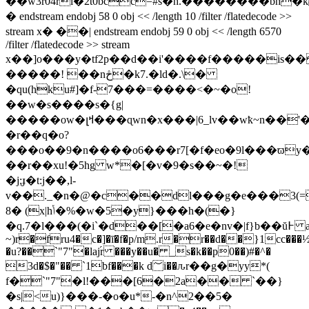
��w3r04ri�2t0bcc=#s�h.��������bh�
� endstream endobj 58 0 obj << /length 10 /filter /flatedecode >>
stream x� ��| endstream endobj 59 0 obj << /length 6570
/filter /flatedecode >> stream
x��]o���y�tf2p��d��i'����f�����is��
�����! ��nڅ�k7.�ld�.\�
�qu(hku#]�f-7���=����<�~�o!
��w�s����s�{g|
�����ow�լߞ���ɋwn�x���|6_lv��wҟ~n��'��� '_����k'���j��ο�l��v </ֳ
�r��q�o?
���o��9�n����o6���r7[�f�eo�9l���ϖy
��r��xu!�5hg w*�[�v�9�s��~�!
�j;ɟ�t:j��,l-
v��._�n�@�c��dl���g�e���3(
8� (x|hݳ�%�w�5�y}���h�(�}
�q.7�l���(�i`�d��[�a6�e�nv�|f}b��ŭ߅ a
~)r�fru4�c�]�ī�f�p/m.r�r��d��}1cc���
�u?��`"7"�laj֜r ���y��
u� _s�k��p0��)#�^�
3d�$�"�� `1bf���k d؅i��ԉr��g�yy*(
f�`"7"�l!���[6�2a�� `��}
�s|<u)}���-�o�u*-�n^2��5�