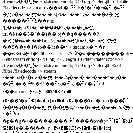
stream x� ��| endstream endobj 42 0 obj << /length 571 /filter
/flatedecode >> stream x��tah�p.ib�]��c�
,�-
�z��^�f��t�;z}%�яt��ߑg�h���2�-
�����s��t~m
˟[]�a#�j5x91�js���4�^ܢ�'��iړ�
ш1�k{��5�[��)��,bj��q�����?
�x�e@�r��1mh|ۈ{`��]�k�}}�<įnj!
��$��y�4�fo��ht��
> stream x� �r
��w3v04ri�2t0bc# 3=ks##�x.��������b
6 endstream endobj 44 0 obj << /length 10 /filter /flatedecode >>
stream x� ��| endstream endobj 45 0 obj << /length 4533
/filter /flatedecode >> stream
x��\ϋd�y�qw��r4=�ݣֈ��`�i�^���*�ǉ��-
�8 i�e� b,�*! ��g�ga�d�eml
x��adၐm #c $�$^�&? d���}
��ܯ��'�p�{�w�{�}u����=x�ޠ���'eu_�{mp���
��eq�f���t�i�e0,/>7��ʋ����d2oǯu
<�币
�p��g�>�����l���_����xv�ƍา���b
,j
f���$�ѱ�l��i��؀r ����&5���r�>l�}�^�cx|