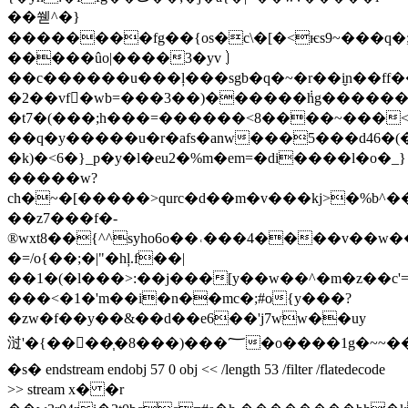
��쒣^�}
��������fg��{os�c\�[�<ѥs9~���q�;
�����ûo|����3�yv㇁
��c������u���ļ���sgb�q�~�r��i̬n��ff���vj���{6�s������ߞ�ܙw]k�l'��o��6�ԛ�q��
�2��vf󤓹
�wb=���3��)������݃hg������
�t7�(���;h���=������<8����~���<����e�9
��q�y�����u�r�afs�anw���5���d46�
�k)�<6�}_p�y�l�eu2�%m�em=�di����l�o�_}
�����w?
ch�~�[�����>qurc�d��m�v���kj>�%b^����q>qڜm�n�m�č���
��z7���f�-
®wxt8��{^^syho6o��˓���4����v��w��
�=/o{��;�|"�hļ.f��|
��1�(�l���>:��j���[y��w��^�m�z��c'=
���<�1�'m��i�n��mc�;#o{y���?
�zw�f��y��&��d��e6��'j7ww��uy
㳡'�{���ٍ�֧�8���)���؅�o����1g�~~��o�s��o!e�?
�s� endstream endobj 57 0 obj << /length 53 /filter /flatedecode
>> stream x� �r