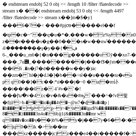
� endstream endobj 52 0 obj << /length 10 /filter /flatedecode >>
stream x� ��| endstream endobj 53 0 obj << /length 4497
/filter /flatedecode >> stream x��]m�$�y}
���6�7�< ���#pjꧫ�����el��f
�tp�c�~"��q�u�*�,���w�z%y�n
z��r����s�g��0���s�w��nw͛�������z�
������\4��ş�y��ڢ�}
���_-6u_m6�{�n���ǥ������oӯ��xo7˶��vw-
���_7u݌_���������j���f$�j\m���q��]��vt��z�n�5a��m�1�n͖�w�l�l�|
��ہ66�n�j7�d�����w��y�)ȧc
��zm� `hl�j�d.l�]�b��>t߫e��u����tu�ea
p q0��]�c��:*ıi���j�~0 �u(�m讣
��i��\��0z� 4`#v�`�!
���խ�v�4cc�v�&�a�#ԣ`���^�!vl뮟
�f|@>b-���io�q��4τ�~@н7�d͖�u�4�p |
�h����p pp~r>�n)��lgu$%��r�����k��7��
8�(�}�����3n4o�\6b)j1(&�����3n��mr w
q0���v�oo��ҷ��)b%�fy�j��7y�6�\�:
�jq0�ik �>n��mr
���(xz�����jc)z���e4��r�����f�>