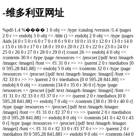
-维多利亚网址
%pdf-1.4 %���� 1 0 obj << /type /catalog /version /1.4 /pages
2 0 r >> endobj 3 0 obj << /title () >> endobj 2 0 obj << /type /pages
/kids [4 0 r 5 0 r 6 0 r 7 0 r 8 0 r 9 0 r 10 0 r 11 0 r 12 0 r 13 0 r 14 0
r 15 0 r 16 0 r 17 0 r 18 0 r 19 0 r 20 0 r 21 0 r 22 0 r 23 0 r 24 0 r
25 0 r 26 0 r 27 0 r 28 0 r 29 0 r] /count 26 >> endobj 4 0 obj <<
/contents 30 0 r /type /page /resources << /procset [/pdf /text /imageb
/imagec /imagei] /font << /f1 31 0 r >> >> /parent 2 0 r /mediabox [0
0 595.28 841.88] >> endobj 5 0 obj << /contents 32 0 r /type /page
/resources << /procset [/pdf /text /imageb /imagec /imagei] /font <<
/f2 33 0 r >> >> /parent 2 0 r /mediabox [0 0 595.28 841.88] >>
endobj 6 0 obj << /contents [34 0 r 35 0 r 36 0 r] /type /page
/resources << /procset [/pdf /text /imageb /imagec /imagei] /font <<
/f1 31 0 r /f2 33 0 r /f3 37 0 r >> >> /parent 2 0 r /mediabox [0 0
595.28 841.88] >> endobj 7 0 obj << /contents [38 0 r 39 0 r 40 0 r]
/type /page /resources << /procset [/pdf /text /imageb /imagec
/imagei] /font << /f1 31 0 r /f2 37 0 r >> >> /parent 2 0 r /mediabox
[0 0 595.28 841.88] >> endobj 8 0 obj << /contents [41 0 r 42 0 r 43
0 r] /type /page /resources << /procset [/pdf /text /imageb /imagec
/imagei] /font << /f1 31 0 r /f2 33 0 r /f3 37 0 r >> >> /parent 2 0 r
/mediabox [0 0 595.28 841.88] >> endobj 9 0 obj << /contents [44 0