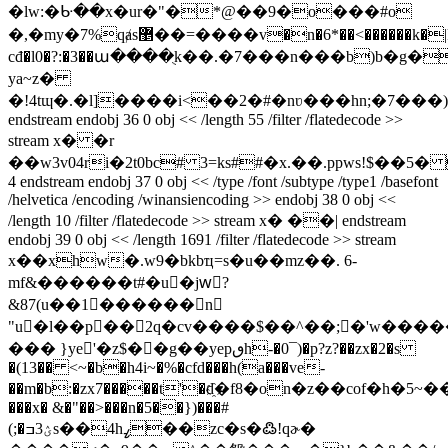
�lw:�ᑿ��x�ur�"�*@��9�o���#o
�,�my�7%qⱥs޵��=����v�n�6*��<������k�|k��1
cđ�l0�?:�3��ա����ֻk��.�7���n���b)b�
ya~z�
�!4tɰ�.�l]����i<��2�#�nʋ���hn;�7��
endstream endobj 36 0 obj << /length 55 /filter /flatedecode >>
stream x� �r
��w3v04ri�2t0bc# 3=ks##�x.��.ppws!$��5�
4 endstream endobj 37 0 obj << /type /font /subtype /type1 /basefont
/helvetica /encoding /winansiencoding >> endobj 38 0 obj <<
/length 10 /filter /flatedecode >> stream x� ��| endstream
endobj 39 0 obj << /length 1691 /filter /flatedecode >> stream
x��xhw�.w9�bkbҵ=s�u��mz��. 6-
mf&������t#�u�jwُ?
&87(u��1������n
"u�l��p��2q�cv����$��^��;�'w����
��� }ye '�z$� �g��yepٯh-�0¯)�p?z?��zx�2�s
�(13�� <~�b�h4i~�%�cfd���h(a���ve-
��m�b:�zx7�����t'�d҈�f8�on�z��cof�
���x� &�"��>���n�5��})���#
(;�ؽ3ߏs��4hߨ��zc�s�߷ǃqɚ�