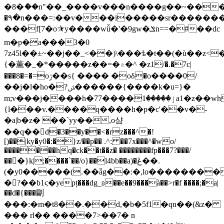
�8�ެ��n"��_����v���n����g��~����ڑ�f���ߟ�\we5�
�۹�n���=:��v���i�����sr�������
���f[7�o⯫y����wǚ�'�9gw�ݏn==�#��dc
m�p�a���3�0
7z45l��±~��j��_<��)\���ѣ�t��(�ù��z<
{�薫�_�*�����z��=�۾�^ �z1/�.�7c|
���8�=�=oݬ��s{ ���� �oδ�o����0/
��j�l�ho�?ݜ������{����k�u=}�
m;v���j����h�ٳ�����1����77a1�z��wh9ȣxo�b0���ߗol�d��{�7�����|
{l���v.����q����h�p�c'��v�-
�a|b�z� ��`yy��,o샴
��q��d�3��y��<�rz���^�!
[)��|ky�y0�:�}z/��p�� .^: ��7x���^�wo/
�������hq�ck��t��z� ��������fp���7?���/
���}k|;����`��/o}��l4bb��a)�ڠ��.
(�y0�����(.��ǟg��:�,lo��������9(m�����z�
�󋇌?��b1ϛ�yepț���dg_ʚ��e��9���à��>r�f ����;�a|
��d�{���㓲
���:�m�t8��.��d,�b�5f1�qn��(&z�
��� rl�� ����7>��7� n