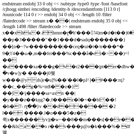
endstream endobj 33 0 obj << /subtype /type0 /type /font /basefont
/cjhoqg simhei /encoding /identity-h /descendantfonts [113 0 r]
/tounicode 114 0 r >> endobj 34 0 obj << /length 10 /filter
/flatedecode >> stream x� ��| endstream endobj 35 0 obj <<
/length 1498 /filter /flatedecode >> stream
x��xhu�.ihmm�լ�h'���˥4)m�d�t��)ۮ�6�lis3la��es�!
��p�3�����"��1���d�sadq�������}
��[n�~?w�������|��ceq� ui�t�/n���*�
9�֤'ť4��ω�,m��fei���%c���â�ei�>��)=!
��
�a����xa���g�v�r2���|pt�er�d
�v�w]y� ����j0웾
w���@yds]e�u]%��'��l�pɺ^]�#���:rq?
��c_��g�%=m$� �z�}
��ŷ�\j����sa=axn ��|
�y���z��kņg7�,f���ԑ�î�=��bl ��!
�h�7- ղ��}v ��d����� �2
l�� ����.l�o���5�z�
퀵x������yv)j�w~��8��m���s[��e��
��&lxa�݈�o r��v���p@o�k���%� df
몛