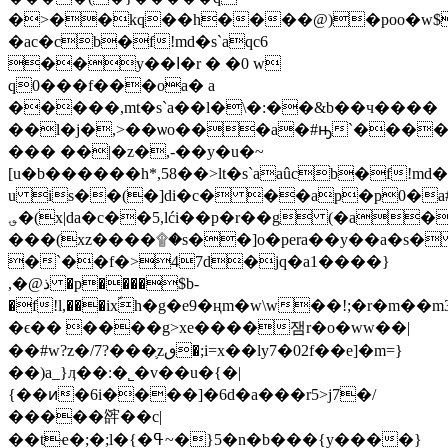
�>��kq��h����@)�poo�w$
�ac�cb�f!md�s`aqc6
��y��ا�r � �0 w
q0���f���oa� a
�����,mt�s`a��l�\�:��&b��ч����
��l�j�,>��ѡo���a�#ԣ`����
��� ��|�z�,-��y�u�~
[u�b������h*,58��>lt�s`aaûcb�f!md
u is��(�]di�c� ��ap�p0�
؈�(x|da�c��5,lći��p�r��g (�a�
���(xz����۩�s��]o�pera��y��a�s�
�`��f�>47d�jq�a1����}
,�@ذ �p����
$
b-
�f!l,���ixؐh�g�e9�ңm�w\w
��!;�r�m��m
�ϵ�� ����g>xe����잼r�o�ww��|
��#w?z�/7?���֛zٯ�;i=x��ly7�02f��e]�m=}
��)a_}ӆ��:�˾�v��u�{�|
{��ͷ�6i����]�6d�a���r5>j7�/
�����䜮��c|
��tҽ�;�;l�{�ߟ~�}5�n�b���{y����}