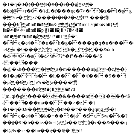
�1�q�0�(��4�#��r��gs�
�bo|@>r�0�}d1�f���qe�7>��z�l�gg
�7œ�z7����t�t�2�s9?* ���搀
���!r`a�m�����n& q�"�md17q�bo&b�}
�e��a�m���p ĝ}����j�`����͏
hh��4�#��r��gs7?*��1'ѐ�t-
�fq�e4�`�и�h�g����q�q�u�ˢ��
iekn �9���:m h�"6��&ώ h
�d0�a(�ds7?*�f"����^$
a�����͏
�@�هh����fa�m�����ɯ|@>�z,�}
�1�q�s� �h��`��\f�� �9��|
�ja�9u5\'\r�a����愤
�������m��{�0��?d
l"̹m܆qi�g����c�&����m�{���^$
a�����mø����>�z,�}
�1�q�0.9����b9��#���ۆqɱgѐ�t-
�fq�e4��k�=��|�ja�9u5\w�k�?
��j|�9!�h��ie:�6r~t@a��!)�c��&���q
�l@&�: e ��bn��g��lĝ� ڋd!