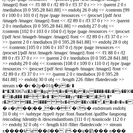
/imagei] /font << /f1 88 0 r /f2 89 0 r /f3 37 0 r >> >> /parent 2 0 r
/mediabox [0 0 595.28 841.88] >> endobj 26 0 obj << /contents [99
0 r 100 0 r 101 0 r] /type /page /resources << /procset [/pdf /text
/imageb /imagec /imagei] /font << /f2 89 0 r /f3 37 0 r >> >> /parent
2 0 r /mediabox [0 0 595.28 841.88] >> endobj 27 0 obj <<
/contents [102 0 r 103 0 r 104 0 r] /type /page /resources << /procset
[/pdf /text /imageb /imagec /imagei] /font << /f2 89 0 r /f3 37 0 r >>
>> /parent 2 0 r /mediabox [0 0 595.28 841.88] >> endobj 28 0 obj
<< /contents [105 0 r 106 0 r 107 0 r] /type /page /resources <<
/procset [/pdf /text /imageb /imagec /imagei] /font << /f1 88 0 r /f2
89 0 r /f3 37 0 r >> >> /parent 2 0 r /mediabox [0 0 595.28 841.88]
>> endobj 29 0 obj << /contents [108 0 r 109 0 r 110 0 r] /type /page
/resources << /procset [/pdf /text /imageb /imagec /imagei] /font <<
/f2 89 0 r /f3 37 0 r >> >> /parent 2 0 r /mediabox [0 0 595.28
841.88] >> endobj 30 0 obj << /length 226 /filter /flatedecode >>
stream x� �r �2p�01գ�pi�r �
�*�2�3067u(�2r��gq(�re�(�p�)x����r��z�y��90�
� t�ą��� �� �e� '�*��yz*��� )�2i �*
r�23 l��,,l��� br�4d��x\d��͐,��n�v�w� 3��
� e�y��|��_�e�`�\?e� endstream endobj
31 0 obj << /subtype /type0 /type /font /basefont /gudflw fangsong
/encoding /identity-h /descendantfonts [111 0 r] /tounicode 112 0 r
>> endobj 32 0 obj << /length 610 /filter /flatedecode >> stream
x����ka��d�� j-��q
�釛��� n���