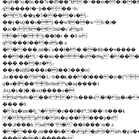
�q#s�'xs�hc��7e�d9��"k�=��m�\�:
q����f�~ϸ����>b-
�f!l,��g�5���|�z�,-
��y�uǫ��s�}��w$��w^6:�)�
�ac�cb�f!md�s`aqc6
��y��ا�r � �0 w
q0���f���oa� a
�����,mt�s`a��l�\�:��&b��ч����
��l�j�,>��ѡo���a�#ԣ`����
��� ��|�z�,-
��y�uǉۜbǡ���a�i��3��ׇ�n}
,hx����b�1,>b��ܧ���l����(e�j" �x.��a�fr
q�a�ǎ̽��*bvhm*q�aq����}
,hxܐ�y�]�:�axl����o�
ran#v���# �x���a�f�jq�a�
��� �0
�kq�am�6̻_'\�r�z��8�h*,58��>lt���k
�p p0�i#s�g\�����p�r
��,lt���k ua�"�`��ǎ���`m� a
�����,mt���k��ap�p0�a#c�g\s�
����(�}�����q