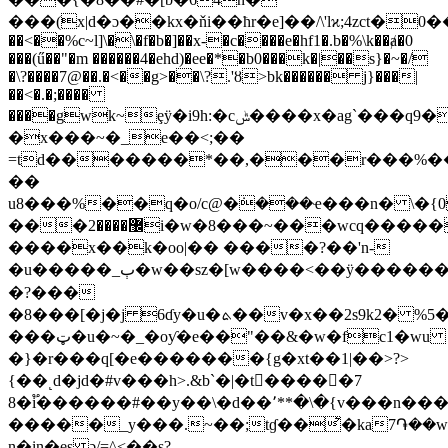
���(x|d�ɔ��kx�ňi��ћr�e]��/\'lϰ;4zct�0��
��<��%c~l]\�\�f�b�]��x-�c����e�hf1�.b�%\k��ⱥ�0
���(ű��"�m ������4�ehd)�ee�
*�b0���k�|��s}�~�/
�\?����7@��.�<��g>��\?.'ȣ>bk������ j}���|
��<�.�;����
����gwk~ȩӱ�i9h:�cݰ����x�ag`���q9��a��v������g��_�~xɏ>m_x����3��w�a���������g��_���>
�x���~�_e��<;��
=td�������*��,���r���%��ɴ
��
u8���%��q�o/c@�ܿ���ҽ���n� \�{0���2�
���޼����2i�w�8���~���wcq������n~}
����x
��k�oo|�� ����?��'n-
�u�����_ٻ�w��sz�[w����<��ÿ������y]6�~���q��ޕl�ȍ5�����te���e7�zׅfӧ�fo7��:_�y4?
�?���
�8���[�j�j 6ɗy�u�ܬ��v�x��2s9k2� %5��p�մ{{ŵ(�5�����n!u���5$�n_\���h�~~�h������q��>��i�2�>gդ{cb?
���ټ�u�~�_�oƴ�e��"��&�w�fc1�wu
�}�r���q[�e�������{g�xt��1|��>?>
{��˻d�jd�#v���h>.&b`�|�t�����7
8�i֟������#��y��\�d��٬**�\�{v���n���_�-
�����_y���.~��;tɠ��͛�ka7֏��
n�in�es ə/=^<��s?