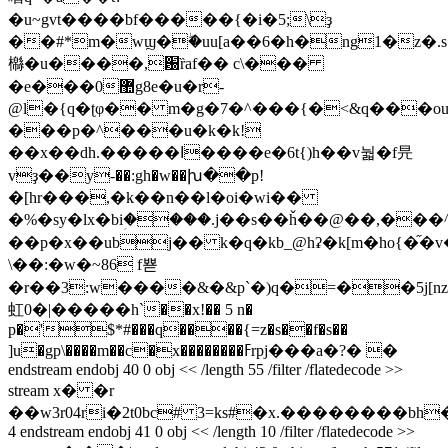
�u~gvt����bf�����{�i�5;\ҙ
��#*m�wϣ�ۖ�uu[a��6�h�ng1�z�
㰃�u����,԰ȑaf�� c\���
�e���0޺g8e�u�r-
@l�{q�ʈφ�� m�g�7�^���{�<&q���o
���p�^���u�k�k!
��x��dh.�����ߊ����e�6t{)h��v눫�f㫕
vҙ��y-��:gh�w��խ��p!
�[hr���,�k��n��l�oi�wi��
�%�sy�lx�biؚ����.j��s��ȟ��@��,���
��p�x��ubj�� k�q�kb_@hʡ�k[m�ho{�֞
\��:�w�~86 f뾷
�r��3:w����&�&p`�)q�=��5j[n
虹0�|�����h`��x!�� 5 n�
p�'$*#���q����{=z�s��f�s��
]u�gp\����m��c�x��������ߓrpj���a�?� �
endstream endobj 40 0 obj << /length 55 /filter /flatedecode >>
stream x� �r
��w3r04ri�2t0bc# 3=ks#�x.��������bh
4 endstream endobj 41 0 obj << /length 10 /filter /flatedecode >>