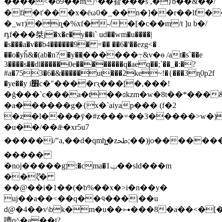
����<�o9��m^��眢���s ,�}b��&��/
�fi�t'���x�ёω0�_��n�]��r��lf
�_wr)�ȵ�%xf�-/�[�c��m/t ]u b�/
դf���桀j�x�e�y��i` ud��wm�u����|
�s���a�v��b4������9� =�� ��6�'��ezg<�
��o�yȟ&�(ab�n?�y��ֻ������߹&v�ѳ /at�s`��e
3����s��dl�����0e��������q�aeq��;`��_�:�?
#a�753�6�&�����ut���2ke~!�{���3ɳ0p2f
�ye��y i׾c�"����rԇ���[�,���!
�ğ���`c���a�t��ɞkzm�w�8t��*���
�a������g�{x�`aiyap��� (f�2
�z�l����ȳ�#z���=��3�����>w�)
�u��/��ǣ�xr5u7
�����i/"a,��d�qmh͇�zﲸ;��)jo�������\h�utۈii����j��,��"?
�����
�noj�����gן:�cma�ݔ1��sld���m
��ޫς�
��@��i�1��(�b%��x�>i�n��y�
uj��a��<��q��ӵ���|��u
d@�4��v\bk�m�u��⊶���8�a��<�[
嘈q^�a��t?