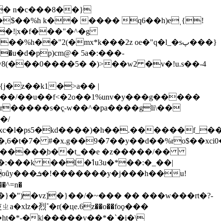
� n�c���8��}
$��%h k�� ���� q6��h)eˌ{!
r�!|x�f���"�^�g
��"2(�mx*k���2z oe�"q�l_�sپ���}
u�d�pp)cm@� 5a�:���-
�����s�çׅ-w��^�pa����gli\��
l�ߗu3u�*��:�_��|
xlz�烈˚�r(�цe.6z��o��foϙ���