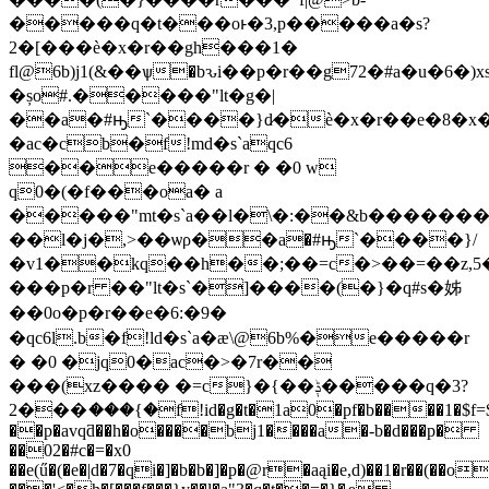
�����q�t���oͱ�3,p�����a�s?
2�[���ѐ�x�r��gh���1�
fl@6b)j1(&��ѱ�bԅi��p�r��g72�#a�u�6�
�șo#.�����"lt�g�|
��a�#ԣ`����}d̷�ѐ�x�r��e�8�x��
�ac�cb�f!md�s`aqc6
��e�����r � �0 w
q0�(�f���oa� a
�����"mt�s`a��l�\�:��&b������
��l�j�,>��ѡρ��a�#ԣ`����}/
�v1��kq��h��;��=c�>��=��z,5�v��x��9
���p�r ��"lt�s`�]����(�}�q#s�姊
��0o�p�r��e�6:�9�
�qc6l.b�f!ld�s`a�æ\@6b%�e�����r
� �0 �jq0�ac�>�7r��
���(xz���� �=c}�{��ݙ�����q�3?
2���ަ���{�f!id�g�t�1a0�pf�b����1�$f=
��p�avqƌ��h�o����bj1����a�-b�d���p�
��02�#c�=�x0
��e(ű�(�e�|d�7�qi�]�b�b�]�p�@r�aąi�e,d)��1�r��(