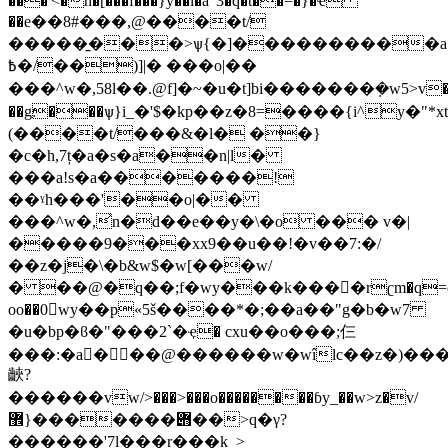
���'<�h�[���f���}y��l�a"3�q�t��=�}�ҽ
��e��8#���,@����t/
�����̱���>ѱ{�]����������a�
߿�/��)]|� �� �o|��
���^w�,58l��.@f]�~�u�t]bi�������݂�w5>v��
��g׃���ѱ}i_�'$�kp��z�8=����{i^y�"*xt4~r)
(����t/���&�l� ��}
�c�һ,7ț�a�s�a��n|l�
���a!s�a�������!
��ˠh���'��o|��
���^w�,͐n�d��e��y�\�o ��� v�|
�����9���xx9��u��!�v��7:�/
��z�j�\�b&w$�w[���w/
� ��@�q��;f�wy���k����rʗm�q=c
oo��0𽑳wy��p«5š����*�;��a��"g�b�w7
�u�bp�ϐ�"���2`�ҿ� cxu��o���;仨
���:�a� ��@������w�wîlc��z�)��
䶝?
������vw/>���>���o��������ɓy_��w>z�v/
޾}�������݋��>q�γ?
������'7l���r���k_>