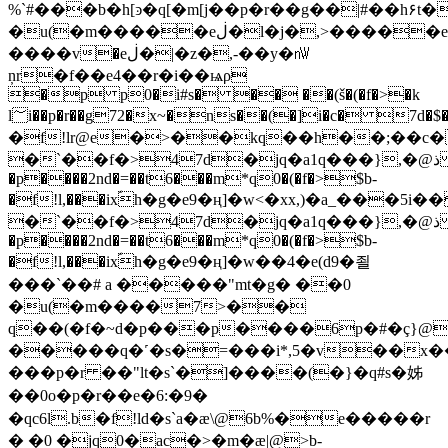
%`#���b�h[ͽ�q[�m[j��p�r��g��|#��h۶
�u(�m�����eڶ�l�j�,>�����eڶ����(�}
����v�eڶ�|�z�,-��y�㎻
ņr�f��e4��r�i��ѩρ
�p p0�i#s� �� ��(š�(�f�>�k
l؅i��p�r��g72�x~�ns��(�]i�c� 7d
�f!lr@e�>��kq��h��;��c
�`��f�>47d�jq�a1q���},�@ذ
�p����2nd�=��t6���m*q0�(�f�>$
b-
�f!l,���ixؐh�g�e9�ң]�w<�xx,)�a_���
�`��f�>47d�jq�a1q���},�@ذ
�p����2nd�=��t6���m*q0�(�f�>$
b-
�f!l,���ixؐh�g�e9�ң]�w
��4�e(d9�죌
���`��# a �����"mt�g� ��0
�u(�m����7>��
q��(�f�~d�p���p����6p�#�ç}@>
�����q�˹�s�=���i*,5�v��x��ݡ�����62�9����
���p�r ��"lt�s`�]����(�}�q#s�姊
��0o�p�r��e�6:�9�
�qc6l.b�f!ld�s`a�æ\@6b%�e�����r
� �0 �jq0�ac�>�m�æ|@>b-