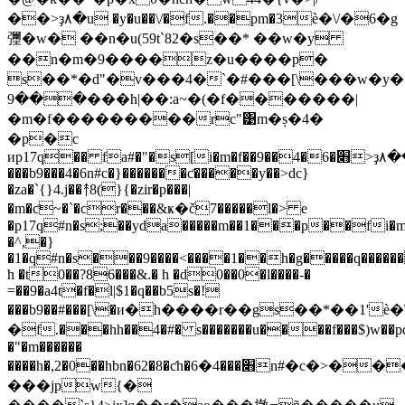
��>ҙ۸�u �y�u��\/�f.��pm�3ѐ�\/�6�g
㣆�w� ��n�u(59t`82�s��* ��w�y
��n�m�9����z�u����p�
s��*�d"�v���4�`�#���[\���w�y��p�x
���9���h|��:a~�(�f�������|
�m�f���������rc"͹m�ș�4�
�p�c
иp17q�� fa#�"�s[i�m�f��9��4�׋�6>ҙ۸���s�!
���b9���4�6n#c�}�������ƈ�����y��>dc}
�za�`{}4.j��↟8(}{�zir�p���|
�m�ƈ~�`�cr���&ҝ�č7�����l�> e
�p17q#n�s;��yda�����m��1���p��fi�m
�^,�}
�1�q#n�s���9����<����1��h�g�����q�����
h �t0��?86���&.� h �d0��0�l����-�
=��9�a4t�f�l|$1�q��b5s�!
���b9��#���[\�и�h����r��gs��*��1'ѐ�\
�f.���hh��4�#� s�������u����f���$)w��p
�"�m������
����h�,2�0��hbn�62�8�ƈh�׋���4�6n#�c�>���fi�m�f�ǟ}@>r�0�}
���jpw{�