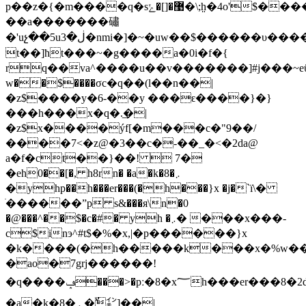
p��z�{�m����q�s޹�[]�ݺ�\;h̤�4o'$������im�t�o�|
��a�������䃤
�'uչ��5uڶ�3�nmi�]�~�uw��$������υ����j;�x��y��\�man�&ͫ��&� "ya*z�����s'r�ui]��۴*nҧ
t��]ћt���~�g����a�0i�f�{
rq��va^����u��v�������]#j���~eϋ�
w��$����σc�q��(l��n��|
�z$����y�6-��y ���ԑ����}�}
���h���x�q�.͢�|
�z$x����ýf[�m���c�"9��/
����7<�z@�3��c�-��_�<�2da@
a�f�ct��}��!  7�
�еh0��[�, h8rn� �a�k�8�܇
�yhp��h���er���(�h���}x �j�`ї\�
ׁ������ˮp s&���я\n�0
�@���^��$�c�#� yh �܇� ���x���-
c$inэ^#t$�%�x,|�p������}x
�k����(�h�����k���x�%w��
�ao�7grj������!
�q����ݡ���>�pː�8�x؅h���er���8�2d3�3v�
�a�k�8�܇ �ٌ㌅]��|