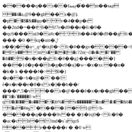
�����q��s��fﶝ�֩��m��ѩρ
��4�a,@9��gh��x�@ܐ
�p��$�&��ѱρ�v�4��p�r
��2nd�=��t6�i!7e�d9��e�6:�9�
�qc6���u(ð�a#c� 6��4�f�d9��g6:
��� �0 �kq�am�.̻?
n��)��a=_q^�txj0�<6:�#��gv����>b��܏���>b�jq�a1q����ȸ��q
�fe��܏ ms��(�]i�c?2n(~ći�e�c�l"��
�ȸ��ѐ�x�r��g6:�#��g}����(�}
��i�}d�p��h�g�e9�ң]�w<�x�xs ��n�
�k� k ����f�>$
l�}
�z��>b�x@�`��!
ѐ�x�r��e�8�xx�]��b��/
���i*,5�v��x�@���ѐ�x�r��gh��x
��"lt�s`�����0 w
q0�(�f���o��f��)b%�fe�������m�\�:��&
�a�#ԣ`����}�}@>b-
�����q����9v �� �)\�txj0�<6:�9�
�ac�cb�f!md�s`aqc6
��e�����r � �0 w