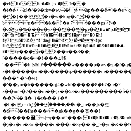
�еh����c�a��.}x �j�`ї\� �
�i�rz]�'�9�rk=�w.� yhp���ѐ]��s
��}��! �ԇ�w�kpg�z"0���-
bn��k�`�# 7���ps^�|
�z$x�%���u�yz�����gτ�r�w��pː���
8�h0��[�, 4(��4�c�"9��gn�0 �h}
�y7�u$�%�s*�"da@�a�f>���>�pc
�a7��5ȇ�er���k���&�im698l�ŗ�i�/� ��&����
��s�-
��܊�y���o�8��o��8��;
[�����o�~�}���ك饯
ר���hj[s&h۶������w����p�wv�;p�f�q����߯q'�u<�
z�h�����ro��z����qz������m������5*
���* �>�w}
�'��ym�b�����q(#�whf�����8�b7�n�?
z��nn>�7���m��{x��53�a���������ĥ�
��7� ӣ�_}�t���,{�#
:�h�neۥu'hۣ������,��c�_m��]x�
�9��[ht���^�֪nk��g��꾟��}
������΍^<[~q��ѳӣ''���c���j�f����p':�$.8
�)�x�m�8rn����d���a�8y��i�_>�yn�&��ʸ�`'�s