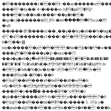
��������{���|~��ay�����w�
���^�by��`4=�l���ՠ.'e]/�gӣ7�j?
����5x��m�z���l^��g�l��
�qy�c]��͏����&_<�hո�����vc;n�
�x8/
��t���/]�i���u1��_��p��hcj�u0��%�bt
d`�at������y1���>�� j6��6�cj��`t
6���c뮲
im)�ƨ�����p���bn�ƥ�ا��w��h
���q �����g�|j>�mcz��
��4�g�e9�շ�m��q���0��i$���u�b��:�2��!
�i��"�0�`7r}�5dk�%�]�cb�fy�5dk�%�]|@>b/
�fy�5dk�%�]w�4|e�^20�ᖐ-�v�
���(x|d� ��k ��0
�zq��k���x#�bn��40�w�fc
v#ׇ[c�6$<�tpp0��í!kn�
���(�}��֐� ����ͫa�"y/�}
�pk������|@>b/�y��!��7�0
�zq��k���bd���c���� 5؍\n y�
��psuh�al@9��#��,mhx��4�#��`���[