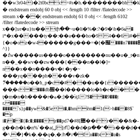
��w3r04ri�2t0bcc=#s�h.��������bh�
� endstream endobj 60 0 obj << /length 10 /filter /flatedecode >>
stream x� ��| endstream endobj 61 0 obj << /length 6102
/filter /flatedecode >> stream
x��]ϫe�u}tu��tի��~u�li�%�:?�9�\h�6ҩ�
i*�x�����ty��:��a���ho�94��6i#�
{�o�oz�w4������g���=�[�՗���n׭����7w�?
^}}
�ުzw�����us����o��������nu��u�_t�n>
n��_��wv��zw���{���n��l�]=
n��x��n����v�t �y�~
���yq���ph����v�zk�
ޮ7�����o��ћ_p�c�#���u��{r�����
��ֻ�c����db׮��l�����lo�h�e�������n5cc�y�m�c4ԇ��r�ه�{����"
ţ�m�n�h����r�ه�;]��֜sţ1?$���9���ֽt
r,����
����`s}p��yw&�5et�,�hmȅm�1(>h���8$`
�p
i�)��{�c�;����jr��pd޺]8#�7��tr���&�-
g��ȸ�k�n%`��a(ل[rfٌ��d�թ��"�s���d��e32��%w����b9��#]rvٌ��d�թ|
�^,�}�k�.��q�,�:հ�\/�fn��bt�ɒ�s