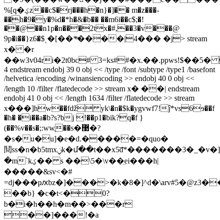
%[q�ؼz��c$�rj���h�n}�]�� m�z���-
��h�9�y�%d�*h�&�b�� ��m6i��c$;�!
��@��n1p�n���2tx�#,��3�v���@
9p�i��}z6�$ͺ�[��*ͫ����|4��� �j
> stream
x� �r
��w3v04ri�2t0bc# 3=ks##�x.��.ppws!$��5�
4 endstream endobj 39 0 obj << /type /font /subtype /type1 /basefont
/helvetica /encoding /winansiencoding >> endobj 40 0 obj <<
/length 10 /filter /flatedecode >> stream x� ��| endstream
endobj 41 0 obj << /length 1634 /filter /flatedecode >> stream
x���]hw��fǆ yk\�n�$k�ygvwf7!ĵ*vs6ɘ��f
�h� �i��a�b?s?bj !��p1�bik?q�f }
(��%v��s�;:wwֲ��s�޹�?
�s�u�u]�e�d.�����=�quo�
鬩ss�n�b5tmxݧk�մ��t��x5͞d*�������3�_�v�]��ղ3-
�m`kؼ�� s ��\5�\v��̤ei���h|
�����&sv<�#
=dj���ҏԕbz�]���>�k�8�]^d�\arv#5�@z3�
��b} �c�t<�0?
b�i�h��h�m��>���r
��]���!�a