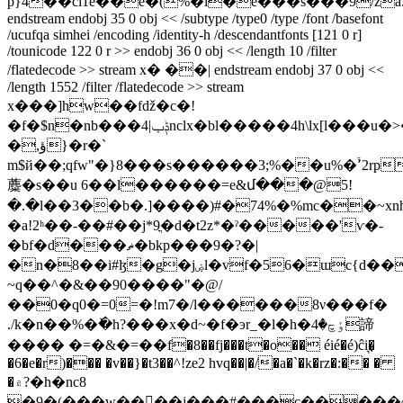
p}4��ci1e��e�(%�l�e���s���9/z
endstream endobj 35 0 obj << /subtype /type0 /type /font /basefont
/ucufqa simhei /encoding /identity-h /descendantfonts [121 0 r]
/tounicode 122 0 r >> endobj 36 0 obj << /length 10 /filter
/flatedecode >> stream x� ��| endstream endobj 37 0 obj <<
/length 1552 /filter /flatedecode >> stream
x���]hw��fǆ�c�!
�f�$n�nb���ݙݕ|4nclx�bl�����4h\lx[l���u�>��rz�ra���e�
�,ؤ}�r�`
m$й��;qfw"�}8���s������3;%��u%�֒٬2rp���s��tscyo֕a��!ys�=�
蘪�s��u 6��l������=e&մ���@5!
�.�l��3��b�.]����)#�74%�%mc��~xnhš9�j{j�
�a!2ʰ��-��#��j*9ֳ�d�t2z*�ˀ�����'ѵ�-
�bf�d���ޡ�bkp���9�?�|
�n�8��i#ɮ�g�jۻl�vf�56�ɯc{d����
~q��^�&��90����"�@/
��0�q0�=0=�!m7�/l������8ν���f�
./k�n��%�ٚ�h?���x�d~�f�эr_�l�h�ٶچ�4諦
���� �=�&�=��f�8��fj���t�o�� éié�é)ĉi͉�͉
�6�e�r)��� �v��}�t3��^!ze2 hvq��|�/�a�`�k�rz�:�� �
�۾?�h�nc8
�9�(���w����j���#���c�����