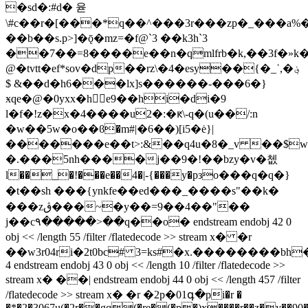
�sd�:#d� 윧
\#c��r�[���*q��^���3r���zp�_���a%�
��b��s.p>]�ǭ�mz=�f@`3 ��k3h`3
��7��=8����e��n�qmlfrb�k,��3f�»
@�tvtt�ef*sov�dp��rz\�4�esy��{�_ˈ,�؋
$ &��d�h6���lx]s������-���6�}
ӿqe�@�0yxx�h򌧧e9��hi�di�9
l�f�!z�x�4����u2�:�ԟ\-q�(u��/:n
�w��5w�o��ϐ�m#|�6��)[i5�ė}|
�������e��t>:&��q4u�8�_v ��$w
�.���5nh����j��9�!��bzy�v�쳆
l��_�!���e��4�|-{���y�pзo���q�q�}
�t��sh ���{ynkfe��ed���_����s"��k�
���zڨ���~�y��=9��4��"��
j��c٩�����>��q��o� endstream endobj 42 0
obj << /length 55 /filter /flatedecode >> stream x� �r
��w3r04ri�2t0bc# 3=ks#�x.��������bh
4 endstream endobj 43 0 obj << /length 10 /filter /flatedecode >>
stream x� ��| endstream endobj 44 0 obj << /length 457 /filter
/flatedecode >> stream x� �r �2p�01գ�pi�r �
�*�2�3067u(�2r��gq(�re�(�p�)x����r��z�y��90�