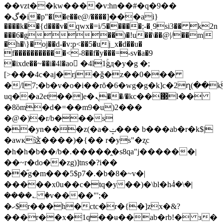
��vzt��kw����v:hn��#�q�9��
�ڲ�i�p"�l�e��e@/����]���ai}
����k��{d���v�qwx�=i/5�����;-�ˏ9si3�� k2n
���6�g��)�!u��\��@|/��m|
�h�\}�oj��d-�v:p<��5�uj_x�d��u�
f�����������<-8��f�y���=-sv�a�9
�ixde��~��i�4l�ao �4l1ۚgд�y�g �;
[>���4c�aj�rj�ǧ�z��0���
�/l7;�b�v�o�i��rŏ�6�wg�g�k]c�2ղ(��k
uq��a2et��]e�ܢ��/�kc��΃l��
�8ȍm�d�=��m9�u)2���
�@�)�r/b���s
��yn���z(�a�ݓ��� b���ab�r�k$|
�awĸ这����)�{�� r�ys"�ʐc
�h�h�b��/b�.�����̭�s8qa"j������|
��~r�do��zg)]tns�?i��
��֞g�m���5$p7�.�b�8�~v�|
�����x0u��c�tq�y��)�\bl�h݃4�\�|
����؎ �v����"';�
�ހ$r���h�ctc�r�{�]zx�&?
���r��x�1q��ʉ��ab�rb!� ɜ�