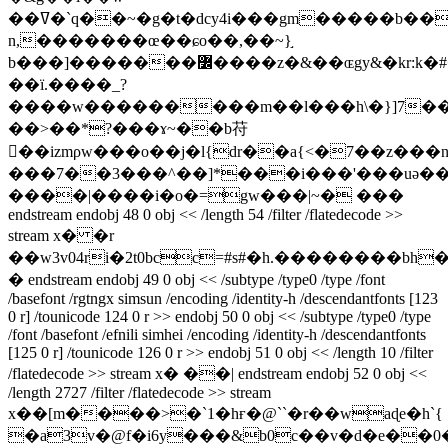
��ߜ�`q��~�g�t�dcy4i���gm�����b���i�l?
n,�������œ��ɕo��,��~}֣
b���]�������߼����z�&��ɶgy&�kr:k�#���l�v1�c��7�<��w�ܣk�{��i�i���\~q`]n:zz���tyy�}
��ï.����_?
����w���������m��l���h\�}]7��
��>��*?���ɤ~��b苻
񋂮��izmρw���o��j�l{dr��a{<�7��z���
���7��3���^��]*���i���'���uә��5q
����|����i�o�=gw���|~� ���
endstream endobj 48 0 obj << /length 54 /filter /flatedecode >>
stream x� �r
��w3v04ri�2t0bcc=#s#�h.��������bh
� endstream endobj 49 0 obj << /subtype /type0 /type /font
/basefont /rgtngx simsun /encoding /identity-h /descendantfonts [123
0 r] /tounicode 124 0 r >> endobj 50 0 obj << /subtype /type0 /type
/font /basefont /efnili simhei /encoding /identity-h /descendantfonts
[125 0 r] /tounicode 126 0 r >> endobj 51 0 obj << /length 10 /filter
/flatedecode >> stream x� ��| endstream endobj 52 0 obj <<
/length 2727 /filter /flatedecode >> stream
x��[m����>�`1�hғ�@ˋ`�r��waɖe�h`{
�a3v�@f�i6y���&b0c��v�d�e��0