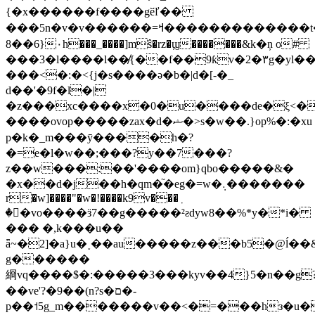
{�x������f����gӗľ��
���5n�v�v������=ߞ�����
��������t
8��6}۰h���_����]mŝ�rz�ϣ�������&k�ņ o#
���3�l����l��̸{��f��9ƙv�2�٣g�yl��l��b�x
���<�:�<{j�s����ә�b�|d�[-�_
d��'�9f�l�|
�z���xc����x�0�u����de�ξ<�ڶ�9�3��7g�/
����ovop�����zax�d�ޝ�>s�w��.}op%�:�xu
p�k�_m���ӯ����h�?
�=e�l�w��;���?y��7���?
z��w���:��'����om}qbo�����&�
�x��d�j��h�qm�֘�eg�=w�܉�������
r�w]����"�w�!�
���k9v���ٜ
��vo����ӟ7��g�����²ƨdyw8��%*y�*i�
��� �,k���u��
ǟ~�2]�a}u�˯��au�����z���b5�@ĺ��
g������
綗vq����$�:�����3���kyv��4}5�n��g
��ve'?�9��(n?s�ם�-
p��˦5g_m�������v��<�=���hз�u