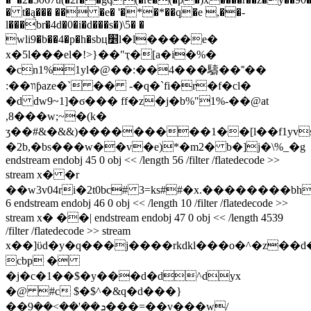
� t�ą��� �� �e� '�*�*��q�e ,��-
l���br�4d�0�i�d���s�)\5� �
wli9�b��4�p�h�sbц׵l�l����e�
x�5l���el�!>}��"ҭ�[a�i�%�
�cn1%1yl�@��:��4���䮻��˭��
:��װƥaze�` �� -�q�`fi�r�f�cl�
�d dw9~1]�ϭ��� ff�z�j�b%"1%-��@at
,8���w;~�(k�
ʒ��#&�&&)���������1��[l��f1yvs
�2b,�bs���w��v�e)*�m2� b�]j�\%_�g
endstream endobj 45 0 obj << /length 56 /filter /flatedecode >>
stream x� �r
��w3v04ri�2t0bc# 3=ks##�x.��������b
6 endstream endobj 46 0 obj << /length 10 /filter /flatedecode >>
stream x� ��| endstream endobj 47 0 obj << /length 4539
/filter /flatedecode >> stream
x��]ϋd�y�q���j����rkdkl���o�^�z��
cbp �
�j�c�1��$�y���d�d^dyx
�@ #c $�$^�&q�d���}
��ܯ��'��>��9���=��v���w/