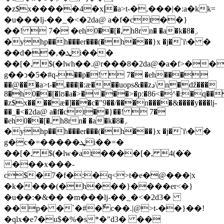
�z$x�����4�xإ�a>t-�,���|�:a�kk=
�u���lj-��_�<�2da@ a�f�ct��}
��!  7� �еh0��[�, h8rn� �a�k�8�܇
�yhp��h���er���(�h���}x �j�`ї\� �
��d��,�ܜi���
��[�, $(�lwh��.@r���8�2da@�a�f>��
g��ͻ�5�#q-��p�!  7� �еh���
��@���a>t-�,���|�:æ���uops&��zد\n�ǆ���
8�h0��[�lʊ�a�>����>�pː�86<�^�:�q��
�z$x����æ�]���c�"9��/���n����&����y���lj-
��_�<�2da@ a�f�ct��}��!  7�
�еh0��[�, h8rn� �a�k�8�܇
�yhp��h���er���(�h���}x �j�`ї\� �
g�c�=�����ܜi��=�
��[�, $(�lw�at����[�, 4(�̇�
���x���-
c$�7�f�:�q<>t�e�@���|x
�k����(�h���}����er<�}
�u��:�&�� �m���lj-��_�<�2d3�
��p� �`�#� ٌc��.|@>t-��}��!
�qlx�e7�u$�%�s*�"d3� ��