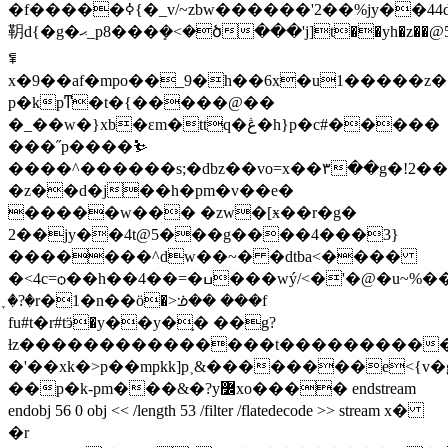
�f�����ߦ{�_v/~zbw������'2��%jy��44d5����g�ю�w����
䩗 d{�g�ޙ_p8���ܻ�<�ծ���'j]t��yh�z��@515���%
ꁉ
x�9��af�mpo��_9�h��6x�u1�����z�
p�kpͳ�t�{�����@��
�_��w�}xb�εm�ttq�ڠ�h}p�c#�����
���˝p����⛷
����^������s;�dbz��vo=x��٣��g�!2��jy��4tc5ϛ��g���.6 owdb�z���d�����g�'�a��g��
�z��d�j��h�pm�v��e�
�����w��� �zw�[ӿ��r�g�
2��jy��4t@5���g����4���3}
�������^dw��~� �dtba<����
�<4c=ѻ��h��4��=�ߎ���wý/<�'�@�u~%���ϰy����ww��<;�zn��g�_�kg�y���ٟ�
�̞?�r�1�n��ӧ�>ᣌ�� ���f
fu#t�r#tӭ�y��y�֛� ��g?
ƚz���������������t����������
�'��xk�>p��mpkk]p˲&��������e<{
��p�k-pm���&�?y߼xo���� endstream
endobj 56 0 obj << /length 53 /filter /flatedecode >> stream x�
�r