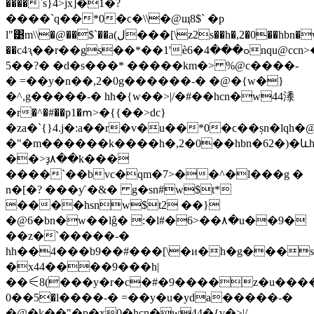
����`s}4>jx]�1�?
����`q��*0�ϲ�\\�@щ8$` �p
l"͹m\\�@��$`��a(ل���[\z2s��h�,2�0��hbn�w�j
��c4ԇ��r��gs��*��1'ѐߋ���4�6nqu@ccn>��^��>\�e5�`�и�h�g�����q��{s�(�vw�;p�c�#�9����:
5��?� �d�s���* �����km�> %@c����-
� =��y�n��,2�0g������-� �@�{w�}
�^,g�����-� hh�{w��>|/�#��hcn�w44潻
�r�^�#��p1�ՠ>�{{��>dc}
�za�`{}4.j�:a��r�v�u��*0�ϲ��șn�lqh
�"�m������k����h�,2�0��hbn�62�)�ևh�׋���4�6n#�bo|@
��>ҙ۸��k���
����`��bvc�qm�7>��^�l���g �
n�[�? ���ƴ �&� g�sn#w$t*
����hsnw$t2 ��}
�@6�bn�w��lĝ� :�l#�6>��۸�u��9�
��z�`�����-�
hh��4���b9��#���[\�и�h�g���s
�x44����9���h|
��⚟8(���y�r�c�#�9����z�u�����
5��0�l����-� =��y�u�yda�����-�
�@�k��"�p�x0�hcn�w44�{v�>|/