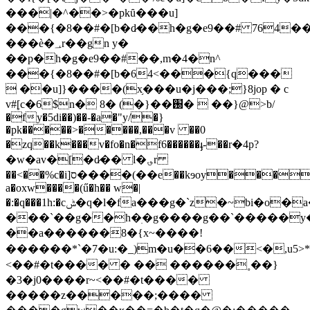
���|�^��>�pkȗ���u]
���{�8��#�[b�d̷��h�g�e9��# 764�
���ѐ�؀r��gn y�
��p�h�g�e9��#��,m�4�n^
���{�8��#�[b�64<���{q���
 ��u]}����(x֥���u�j���;}8jop � c
v#ׇ[c�6$n� 8� (�}��֐�  ��}@>b/
�fy�5di��)��-�a�"y/�}
�pk�����>�����,���v ��0
�zq��k���v�fo�n�f6������ֈ-��r�4p?
�w�av�[�d̷�� ӏ�؈r
��<��%c�i]ס����(��e��kɘoy���y��
a�oxw����(ű�h�� w�|
�:�q���1h:�cݰ�q�l�fa���g�`z�~bi�o�a�o|
���`��g��h�ׅ�g����g��`�����y�
��a������8�{х~����!
������*`�7�u:�_)m�u��6��<�,u5>
<��#�t���� � �� ������˳��}
�3�j0����r~<��#�t����
�����z�����;����