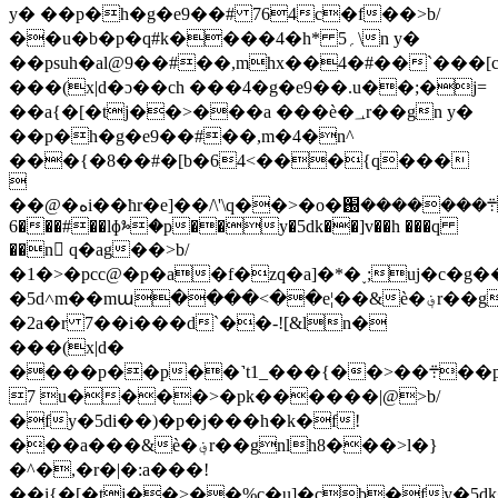
y� ��p�h�g�e9��# 764c�f��>b/
��u�b�p�q#k����4�h* 5؍\n y�
��psuh�al@9��#��,mhx��4�#��`���[
���(x|d�ɔ��ch ���4�g�e9��.u��;�j=
��a{�[�tj��>���a ���ѐ�؀r��gn y�
��p�h�g�e9��#��,m�4�n^
���{�8��#�[b�64<���{q���

��@�هi��ћr�e]��/\'\q��>�o�܊�������֐-wv�n�
6���#��lɸⰳ�p��y�5dk��]v��h ���q
��n ْq�ag��>b/
�1�>�pcc@�p�a�f�zq�a]�*�˯;uj�c�g�
�5d˄m��mա����<��e¦��&ѐ�؋r��gn
�2a�r 7��i���d`��-![&ln�
���(x|d�
����p��p��˺t1_���{��>��܊��p�����֐�
 7u����>�pk������|@>b/
�fy�5di��)�p�j���h�k�f!
���a���&ѐ�؋r��gnlh8���>l�}
�^�,�r�|�:a���!
��i{�[�tj��>��%c�u]�cb�fy�5dk