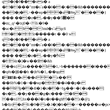
q0�(�f���oa� a
�����"mt�s`a��l�\�:��&b������
��l�j�,>��ѡρ��a�#ԣ`����}
��� ��|�z�,-��y��׋5�
�m;_q^�txj0�<6:�9�
�ac�cb�f!md�s`aqc6
��e�����r � �0 w
q0�(�f���oa� a
�����"mt�s`a��l�\�:��&b������
��l�j�,>��ѡρ��a�#ԣ`����}
��� ��|�z�,-��y�㎧
�4z�]�w��$�&h
��n},hx����b�1,>b�������l����(�q���}
�q#s�姊��h �)b%�1,.��ѱρ
���$�e�c��d�x��!
��6b%�1�>��ѡρ���4��p�r
��6p��4
l�}�z��>bؤ��>�{�u���|
�z�,-��y���g�c���<�$�l
��n},hx���ѐ�x�r��gh��x�@ܐ
h�f(e)�d6:�9�\a�.l�]�b��>ʸ�����s
����(�}����r���*f|@>b-