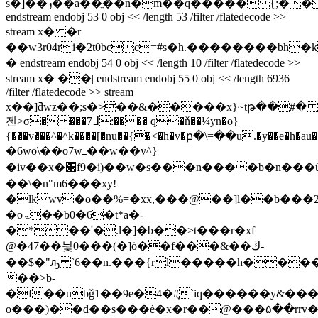
s�]��ܙ��a��ֱ��n�m��q�
���� {;��
endstream endobj 53 0 obj << /length 53 /filter /flatedecode >>
stream x� �r
��w3r04ri�2t0bcc=#s�h.��������bh�
� endstream endobj 54 0 obj << /length 10 /filter /flatedecode >>
stream x� ��| endstream endobj 55 0 obj << /length 6936
/filter /flatedecode >> stream
x��]߫dwz��;s�>��&�����x}~tթ��#� 
젠>σ� ���7߃:���� q�ň��¼yn�o}
{���v���^�^k����[�nu��{�<�h�v�բ�\=��ū.�y��e�h�au��
�6wo\��o7wߺ��w��v^}
�iv��x�׋f9�i)��w�s���n����b�n���ű����s��sx����vxt
��\�n"m6���xy!
�lkwv�o��%=�xx,���@��]l��b���2
�oۃ��b0�6�t*a�-
�*��'�.l�]�b��>t���r�xf
@�47��닃0���(�]ȯ��f���&��ڬ-
��$�"ԡ `6��n.���{rl�����h����
��>b-
�f��ubǧ1��9e�4�#֢`iq������y&��
o���)��d��s���ѐ�x�r��@���۵��rrv