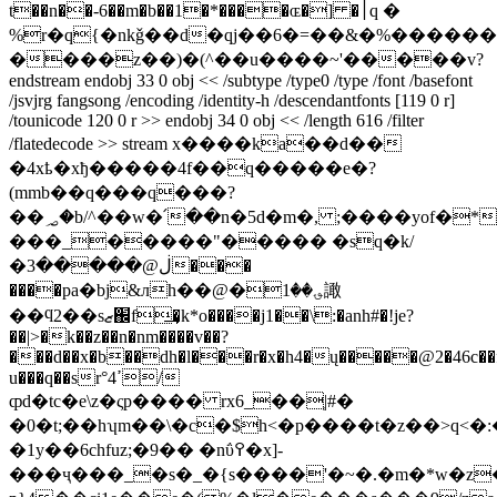
t��n��-6��m�b��1�*����ɶ�] �׀q �
%r�q{�nkǧ��d�qj��6�=��&�%�����
����z��)�(^��u����~'�����v?
endstream endobj 33 0 obj << /subtype /type0 /type /font /basefont
/jsvjrg fangsong /encoding /identity-h /descendantfonts [119 0 r]
/tounicode 120 0 r >> endobj 34 0 obj << /length 616 /filter
/flatedecode >> stream x����ka��d��
�4xҍ�xђ�����4f��q�����e�?
(mmb��q���q���?
��؃�b/^��w�՛��n�5d�m�, ;����yof�*�p2����"��y�a���
���_�����"����� �sq�k/
�ڶ@�����3���
����pa�bj&лh��@�؈��1譀
��ϥ2��sޒ֌f͢�k*o����j1��\:�anh#�!je?
��|>�k��z��n�nm����v��?
���d��x�b��dh�l���r�x�h4�ų�����@2�46c��f
u���q��srߴ°4/
ȹd�tc�e\z�ςp���� rx6_��ְ|#�
�0�t;��hʮm��\�c�$h<�p����t�z��>q<�
�1y��6chfuz;�9�� �nΰ߉�x]-
���ҷ���_�s�_�{s����'�~�.�m�*w�z