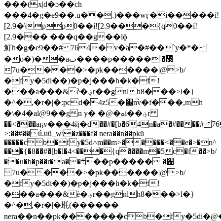
���(x|d�ɔ��ch
���4�g�e9��.u��.)���wӷ�i�����í!
[2.9�\pp0��í![2.9���{q0��í!
[2.9��� ���q��g��lɸ
䰳h�g�e9��# 764�v�a�#��`y�*�
�o�)��aٮ����p�����֐� 
7u����>�pk������|@>b/
�fy�5di��)�p�j���h�k�f!
���a���&ѐ�؋r��gnlh8���>l�}
�^�,�r�|�:pcd�4z5�׎n͆v�f���,mh
�\�4�al@9��gn y� �@�هi��؋r
��<���aҕv���4ҋ�d��#�[b�64n�a�#����# 76
>:��#��ú.uȗ_w\�z���f� nera��n��pkȗ
�����cb�fy�5d˄m��m>�����<��e�>�n^
���{�8��#�[b�l�4<���{q����m�5c�f��>b/
��u�b�p��r�a��܊��p�����֐� 
7u����>�pk������|@>b/
�fy�5di��)�p�j���h�k�f!
���a���&ѐ�؋r��gnlh8���>l�}
�^�,�r�|�㲨(������
nera��n��pk�������cb�fy�5di�