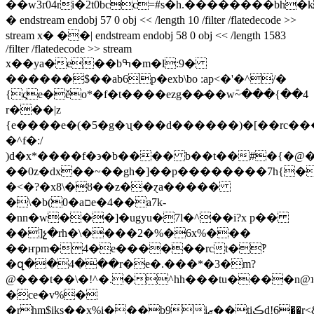
��w3r04ri�2t0bcc=#s�h.��������bh�
� endstream endobj 57 0 obj << /length 10 /filter /flatedecode >>
stream x� ��| endstream endobj 58 0 obj << /length 1583
/filter /flatedecode >> stream
x��ya�e��bߒ�m�l:9�
������$��ab6p�exb\bo :ap<�'�^/�
{ςe�ěo*�f�t����ezg��̷��w߫~���{��4
r���|z
{e����e�(�5�g�ʯ���d������)�[��rc���yv
�^f�:/
)d�x*����f�϶�b���� b��t��#�{�@�e
��0z�dx��~��gh�]��p��������7h{�
�<�?�x8\�ȣ��z��ɀa�����
�\�b(0�aםe�4��a7k-
�nn�w���]�ugyu�7l�^��i?x p��
��]չ�rh�\����2�%�6x%���
��ҥpm�4�e������rct�‽
�զ��4���r�e�.���*�3�m?
@���t��\�!^�.�^hh���tu����n@ʇ
�ce�v%�
�rhm$iks��x%i���b9iޒ��tiڪd!6��r<&.�����a���ut"�`up���k[�z�*i[�h����hҗ�^��j�v%���r<&>x���>"viڪd#��p�ǵe���}