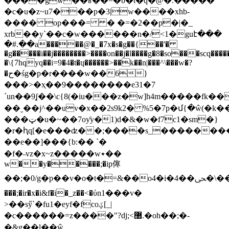
����gw��ʁ��=�b�t�q�@�:�����
�c�u�z~u7���p�3|w����xhb-
���� op���= � �=�2��p�|�_
xrb��y`��c�w������n�/<1�guէ���
�#.��a�����@�_�7x�s�g��{��'�
�g�����i��j��������>����on��j�l����g�8�so���scq
�\{7hqyq��i=9�4�t�ɥ������>��k��n|���^\���w�?
�ح�śg�p�r����w��6}
���>�ҳ��9��������e31�7
´un��9ʆ��\c{8(�iu���z�w]h4m�����fk��o���v
��ˬ��j^��uv�x��2s9k2� %5�7p�մ{�ŵ(�
���ټ�u�~��7oƴy�1)d�&�w�f7c1�sm�}
�r�ԧq[�e���ʣ��;����s_��������
��e��]���{b:�� `�
�f�˵vz�x~z�����w٭��
w��y�����;�ip㒏
��;�0/g�p��v�o�t�=&��o4�i�ﴛ��4�\��ʣń<�o���|
���;�ir�x�i&f�i�_z��<�ύn1���v�
>��sӳ`�fu1�eyf�fcoؼ[_|
�c������=z����"?dj;<޸.�oh��;�-
�&g��l��ŵ