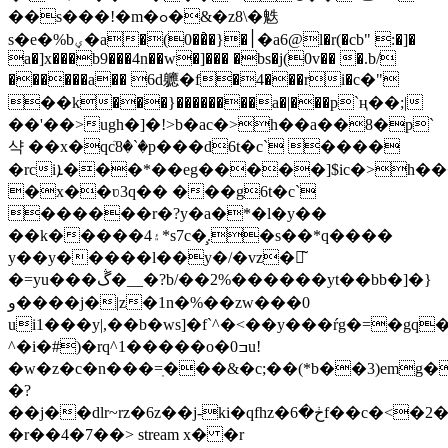
��s���!�m�ߋ�&�z8\�䰡
s�e�%bؠ�a�(0��҆�}�׀�a6@l�r(�cb" :�]�
a�]x���b9���4n��w�]��� �bs�j(0v�� �.b/
������a�� 6d軈�f�4���ri�с�"
��k���}��������a�|���p`ң��;|
��'��>ugh�]�!>b�ac�>h��a��8�p`
샥 ��x�qcٙ8�`�p���d6t�c` ����
�rciܐ���*��eg�����]$ic�>h����8�`up`l��
�x��ʋ3q�� ���g6t�c`
������r�?y�a�*�l�y��
��k�����4۽*s7c�̧.�s��*q����
y��y�����l��y�/�vz�𣥐͂
�=yu���ڴ�__�?b/��2%������yt��bb�]�}
و����j�|z�1n�%��zw���0
ui1���y|,��b�ws]�f`^�<��y���ŕg�=�gq�qۮ�qv��xb���n=8�[їy�z.x���տ���ߎ�f������
^�i�#)�rq^1�����o�ߏ0u!
�w�z�c�n���=ֽ���&�c;��(*b��3)emg��vʹ��v��
�?
��j��dlr~rz�6z��j-ki�qfhz�ڂ�6f��c�<�2�t��.g���sf�de��#��)�h�h�yy�1�&bc
�r��4�7��
> stream x� �r