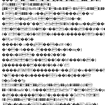
(xl���}*�b�]���h�(�}
ĝ���b�l@&r#b1�bʔ`��m�c�l�<�&x�f���;��v�
� /y�t���ѐ�܀r��g��t���a��>r/
�f1et�kpa1c6 ��d1fd�=�|
�>���"��`vsfֽ$
0�9tći��ԋr��gl�
��d1fd��=��s�c��p0��)#�>0�
ĕ�`r �;l�$�!6�r4���x�����}t�
�,w^2��5�
����ѐ�܀r��g��t�a!#>l�}
�^��>b���נ��� ۀl�v�b�mę�}
���z�ȁ0?� ����2��5�
��a&�e��2��5�\�bf\���h�(�}
ĝ������� ��l�f�b�-ĕ�`r
����a&�������=��;j@�w����5\
7���#��n�����e��h�(ǰ��)�?
0�(u؆i��܊p
1fd������pejc9��ely��qǳ�6���h}(ð�!
��>0�8t�eѩ6r'�1,>b���;j6an"7"��bl 
�s��z�����m7�y��t��`�򂐑e*6 �
8� (x|���m*�b�}���h�(�}ĕэ*6 �
ـl�v�b�mę�}b�>���"��`vsf�}