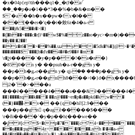
�x�04p{ep'ռh���q1�_�(f�a/ۢ
��_��p�a�1��*3��%�b�&�m��
$`�a��h�x��pw�fϫ�ł��
�f�[��es�'q��i�㪘6z�4�aހr
���j&5���r�>l�}
�(ǰ�h��~���c�r[l^��w$�%�z��ю�yc>�m�
��y��:�2��!
�iz�t6�`�>��%��.աy�fi�5dk�%�]|@>�^�
���i����$`���[b�d\r��4�#�e9��# �m�
\r�շi����˺�y�p���!�a�n�}
�85j0�\n y� ��psuh�aހr��gn y�
��p�h�gދr��gn y� qj-ܼ�� ���p��gn y�
��p�h�gދr��gnlh8���>l�}d�(x֥����bl�����
j2�`�>���a
���ѐ�����4���a���&ѐ�����4�
��}����zq��k�� � ��z@���~er�p�a��pkȗ�k;w��
(�}��֐-�v� ��{q0�hí![2.9���
���p��gn ْq�agѐ�����$���
\r�ňi����˺�y�p��h(���we��
�ʆ #ׇ[c7$<�tp�7�`���[c74<�����`���
��u��|�:pgl�4z=���� �f���,nh �\�4�aހr
��4���a��p��py/�1,>�pk���s�-�4⊤�$��#