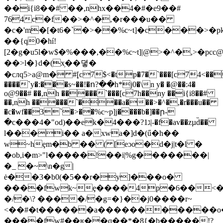
��i{i8��# ��,nhx��4�#�e9��#
764c�f��>�^�,�r���u��
�c�'m�[�t6�`�>��%c~t]�c���>�
��{q0�hí!
[2�g�u5l�w$�%���,��%c~t]|@>�^�,>�pcc@
��>l�}d�(x֥��뎧�
�cлq5>a@m� #ׇ[c7$<�tp�7�`���[c74<��
����`y�:���s~��!�ո?��h*j0�\n y� �@��:4�
o@9��# ��,nh �����`���[c7h��ny ��i{i8��#
��,nh �����`���a���>�^�,�r���u��
�c�wf��3`�>��%c~p]j����b�]��ր-
�c���4�"od)��ek�ג1?���4|-�f�av��zµd̏��
ӏ���i�� a�xwa�]d�(ű�h��
w~hȩm�b �� ( [eɔo�d�j|t�l �
�ob,i�m>"l�����!��i|%g�������|
�_ �~\n�g|
ė��3�b0(�5��r�y]���o�
����fwk~ȩ����4p�6��<�,
�/�\? ����/�g=�}��j0����r~
<��#�t������a�����������
����fw#��ʁ��q��*�8{�b�����!?