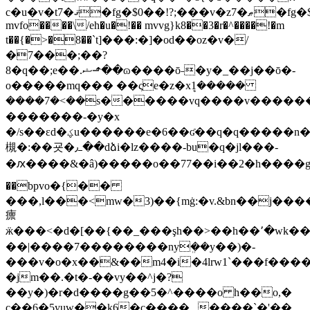
c�u�v�t7�ޤ�fg�$0��!?;���v�z7�ޠ�fg�$0�g�όˬ��0�%��
mvfo����\/eh�u�!�� mvvg}k8��3�r�^����!�m
t��{�>�8��`t]���:�]�od��oz�v�/
�7���;��?
8�q��;e��.ޝ⬏��ɷ����ō˗�y�_��j��ō�-
ο�����mq��� ��ςe�z�xܷ1�����
����7�<��s������vq����v������
�������-�y�x
�/s��εd�ؼu������e�6��ʛ��q�q�����n��b���
槻�:��굣�ߺ٫��dձi�lz����-bu�q�jl���-
�ԕ����&�â)�����o��77��i��2�h����
��bpvo�{��
���,l���<mw�3)��{mġ:�v.&bn��j��
癝
ӝ���<�d�[��{��_���şh��>��h��٬�wk�����͖�|w�(�
��|����7��������nyܸ��y��)�-
���v�o�x��&��m4�i�4lrw
1`���f���