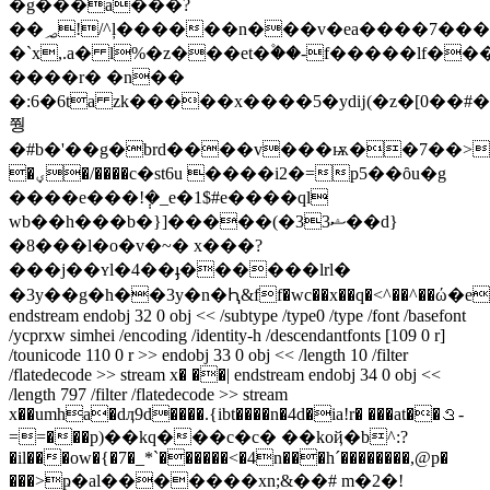
�g���a���?
��؃!/^ļ������n���v�ea����7���6a�jf���[=��#l;�^r�
�`x,.a� l%�z���et�۫��-f�����lf��
����r� �n��
�:6�6ta zk�����x����5�ydĳ(�z�[0��#��f#d"ׅq��h
쭹
�#b�'��g�brd����v���ѭ��7��>`
�ؠ�/����c�st6u ����i2�=
p5��ȏu�g
����e���!݄�_e�1$#e����ql
wb��h���b�}]�����(�33ޝ��d}
�8���l�o�v�~� x���?
���j��ʏl�4��ֈ������lrl�
�3y��g�h��3y�n�Ԧ&ff�wc��x��q�<^��^��ώ�e�
endstream endobj 32 0 obj << /subtype /type0 /type /font /basefont
/ycprxw simhei /encoding /identity-h /descendantfonts [109 0 r]
/tounicode 110 0 r >> endobj 33 0 obj << /length 10 /filter
/flatedecode >> stream x� ��| endstream endobj 34 0 obj <<
/length 797 /filter /flatedecode >> stream
x��umha�dӆ9d����.{ibt����n�4d�ia!r� ���at��ࡠ-
==���p)��kq���c�c� ��koҋ�b^:?
�il���ow�{�7�_*`������<�4n���h´��������,@p�
���>ҏ�al�������xn;&��# m�2�!