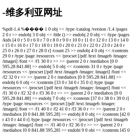
-维多利亚网址
%pdf-1.4 %���� 1 0 obj << /type /catalog /version /1.4 /pages
2 0 r >> endobj 3 0 obj << /title () >> endobj 2 0 obj << /type /pages
/kids [4 0 r 5 0 r 6 0 r 7 0 r 8 0 r 9 0 r 10 0 r 11 0 r 12 0 r 13 0 r 14 0
r 15 0 r 16 0 r 17 0 r 18 0 r 19 0 r 20 0 r 21 0 r 22 0 r 23 0 r 24 0 r
25 0 r 26 0 r 27 0 r 28 0 r] /count 25 >> endobj 4 0 obj << /contents
29 0 r /type /page /resources << /procset [/pdf /text /imageb /imagec
/imagei] /font << /f1 30 0 r >> >> /parent 2 0 r /mediabox [0 0
595.28 841.88] >> endobj 5 0 obj << /contents 31 0 r /type /page
/resources << /procset [/pdf /text /imageb /imagec /imagei] /font <<
/f2 32 0 r >> >> /parent 2 0 r /mediabox [0 0 595.28 841.88] >>
endobj 6 0 obj << /contents [33 0 r 34 0 r 35 0 r] /type /page
/resources << /procset [/pdf /text /imageb /imagec /imagei] /font <<
/f1 30 0 r /f2 32 0 r /f3 36 0 r >> >> /parent 2 0 r /mediabox [0 0
595.28 841.88] >> endobj 7 0 obj << /contents [37 0 r 38 0 r 39 0 r]
/type /page /resources << /procset [/pdf /text /imageb /imagec
/imagei] /font << /f1 40 0 r /f2 41 0 r /f3 36 0 r >> >> /parent 2 0 r
/mediabox [0 0 841.88 595.28] >> endobj 8 0 obj << /contents [42 0
r 43 0 r 44 0 r] /type /page /resources << /procset [/pdf /text /imageb
/imagec /imagei] /font << /f1 40 0 r /f2 36 0 r >> >> /parent 2 0 r
/mediabox [0 0 841.88 595.28] >> endobj 9 0 obj << /contents [45 0