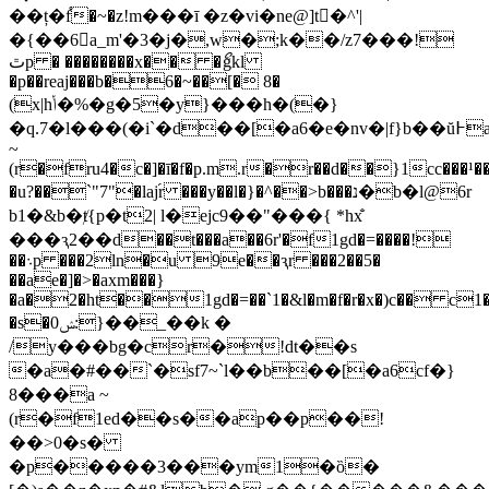
��ț�f֯�~�z!m���ī �z�vi�ne@]t�َ^'|
�{��6a_m'�3�j�,w�;k��/z7���!
ٿp � ��������x�� �ޯgkl
�p��reaj���b�6�~��[� 8�
(x|hݳ�%�g�5�y}���h�(�}
�q.7�l���(�i`�d��[�a6�e�nv�|f}b��ŭ߅a
~
(r�fru4�c�]�ī�f�p.m.r�r��d��}1cc���¹
�u?��`"7"�laj֜r ���y��
l�}�^��>b���נ�b�l@6r
b1�&b�ⱦ{p�t2| l�ejc9��"���{ *hx̐
���ԇ2��d��t���a��6r'�f1gd�=����!
��܈p ���2ln�
u 9e��ԇr ���2��5�
��ae�]�>�axm���}
�a�2�ht��1gd�=��`1�&l�m�f�r�x�)c�� c1
�s�0ݾ:}��_��k �
/y���bg�cr�!dt��s
�a�#��`�sf7~`l��b��[�a6cf�}
8���a ~
(r�f1ed��s��ap��p��!
��>0�s�
�p�����3���ym1�ȍ�