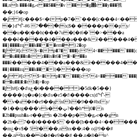
��,nh ���4�gދr ��$���v ���g֋r ��y���㺘
��;}6�op
�ʆ #ׇ[c���$<�tp�7�`���[c���4<�����`
�}dᖐ-#6 7��|�(x|$� ����p��py/
��u��|��h(���7u�[�t6�`�>���a
���ѐ�����4���a���&ѐ�����4�
��}����zq��k�� ��em�}2�op
�ʆ #ׇ[c7$<�tp�7�`���[c74<�����`���
��u��|��n�rz��ix�t6�`�>���a
���ѐ�����4���a���&ѐ�����4��
��}����zq��k�� �ϊ)����op
�ʆ #ׇ[c7$<�tp�7�`���[c74<�����`���
��u��|�:�rh�j>�op
�ʆh#ׇ[c�d\sع�i����i�5dk�5��}
����{q�a�[c�d\s�e5�f\����cx|dᖐ-
�v�a�#�e9��gnlh�9��#hdy/
�1��rg���'es��ټ?��h*j0�\n
�2b��psuh�aހr��gn �2b��p�h�gދr��gn
�2b�r 7��i����$`���[b���4<�����`
�mݟ�v$� 5f���,nhx��:4� o@9��#
��,nhx��4�#�e9��# ��,n�8�n^