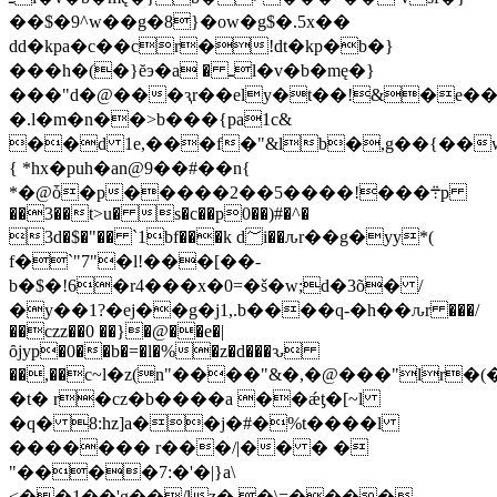
��$
�9^w��g�8}�ow�g$�.5x��
dd�kpa�c��cr�!dt�kp�b�}
���h�(�}ĕэ�a � ـl�v�b�mę�}
���"d�@���ԇr��ely�t��!&�e��
�.l�m�n��>b���{pa1c&
��d 1e,���f�"&lb�,g��{��
{ *hx�puh�an@9��#��n{
*�@ȱ�p�����2��5����!���܊p
��3��t>u� s�c��p0��)#�^�
3d�$�"�� `1bf���k d؅i��ԉr��g�yy*(
f�`"7"�l!���[��-
b�$�!6�r4���x�0=�š�w;d�3õ� /
�y��1?�ej��g�j1,.b����q-�h��ԉr ���/
��czz��0 ��}�@��e�|
ȏjуp�0��b�=�l�%�z�d���ԅ
��,��c~l�z(n"����"&�,�@���"lr�(
�t� r�cz�b����a ��ǽƫ�[~l
�q� 8:hz]a��j�#�%t����l
������� r���/|�� � �
"����7:�'�|}a\
<��1��'g��/lz�.�\=����