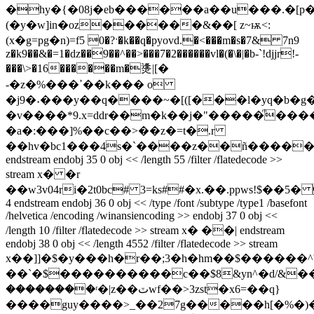
�hy�{�08j�eb������a��u���
.�[
(�y�w]in�oz������&��[ z~ѭ<:
(x�g=pg�n)=f5 0�?ˑ�k��q�pyovd.�<���m�s�7& 7n9
z�k9��&�=1�dz��9��^��>���7�2������vl�(�\�|�b-`!djjr!-
���\>�16������m�㷭|[�
-�z�%���ߴ��k��� o
�j9�˖���y��q����~�[([���l�yq�b�g
�v����*9.x=ddr��m�k��j�"�����ͫ���
�a�:���]%��c��>��z�=t�.r
��hv�bc1���4s�`����z��ñ�����/\
endstream endobj 35 0 obj << /length 55 /filter /flatedecode >>
stream x� �r
��w3v04ri�2t0bc# 3=ks##�x.��.ppws!$��5�
4 endstream endobj 36 0 obj << /type /font /subtype /type1 /basefont
/helvetica /encoding /winansiencoding >> endobj 37 0 obj <<
/length 10 /filter /flatedecode >> stream x� ��| endstream
endobj 38 0 obj << /length 4552 /filter /flatedecode >> stream
x��]]�$�y���h�r��;3�h�hm��$������
��`�$����������c��$8&yn^�d/&��
��������ʳ�|z��ٽwf��>3zst�x6=��q}
����guy����>_��27g�����h[�%�)�i