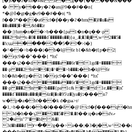
[�)s��z�xn�#&lb�,g��{�����&���
� /y�t��y�ϩ�an@9��#��n{
*�@ȭ�gt�g�e9��#��n| *h
f��3*��[�a6cf�݃ʧ��y�ϩ�hm(�]ĕ�u�a
��u���]�>�,&b��נr
��:}fum�n��>b���{pa1�n�q��܈p
���2lnx-�0� ����d`�����u��)}a_.�;�3�j�,w^2��5�
�!cա����2��5�\!�>l�}
�^��>b���נ�b�l@6r b1�&b�ⱦ{p�t2|
l�ejc9��"���{ *hx̐
���ԇ2��d��t���a��6r'�f1gd�=����!
l�}�^��>b���נ�b�l@6r
��܈p ���2ln�
b1�&b�ⱦ{p�t2| l�ejc9��"���{ *hx̐
���ԇ2��d��t���a��6r'�f1gd�=����!
��܈p ���2ln�
b���{pa1c& ��d 1e,���)x̐
����d`�����u��t�j�4z�[�o�95\z�]ya�ȳנ��� u7
w�p�a�bf���k d�gѩ>r/
�1,>b���נ�b�l���ȭ�@1cf�݃ʧ���q�hm(ǰ��)#�^�
3d�h��ԇ2 ��2��5�\!�.�f��:q�a�sfvރ
�2an"7"��bl &�l
3d�h���d`֣٧=��/g��>a��;�3�j�,w^2��c�&�!cա����2��c��@ȱ�p�����2��cŧ��!
���܊p ��3��cl!���p�6��.b�ⱥ��� �0 �h}