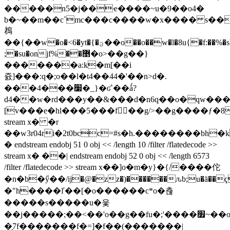
��g/>��g����ƒ�8
stream x� �r
��w3r04ri�2t0bcc=#s�h.��������bh�
� endstream endobj 51 0 obj << /length 10 /filter /flatedecode >>
stream x� ��| endstream endobj 52 0 obj << /length 6573
/filter /flatedecode >> stream x��]o�m�y}�{/����佗
�n�b�ӳ��/ij�@�zz�)������ԉb;u�ā��
�"h����ľ��[�o������c*o�쵾
�����s�����u�읓
��j�����;��<��'o��g��fu�;'����׿~��o�p��o_=y�ow��t���v��m���b=�/g8^j���^?
�͓7f�������f�=]�f��(�������|