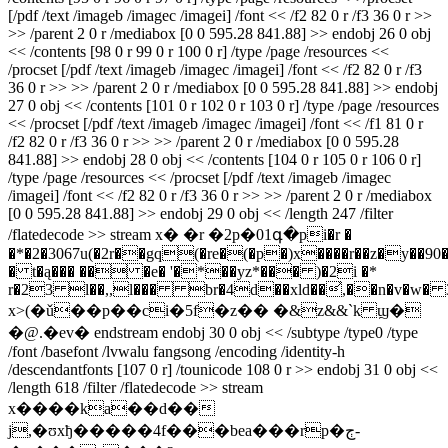
[/pdf /text /imageb /imagec /imagei] /font << /f2 82 0 r /f3 36 0 r >>
>> /parent 2 0 r /mediabox [0 0 595.28 841.88] >> endobj 26 0 obj
<< /contents [98 0 r 99 0 r 100 0 r] /type /page /resources <<
/procset [/pdf /text /imageb /imagec /imagei] /font << /f2 82 0 r /f3
36 0 r >> >> /parent 2 0 r /mediabox [0 0 595.28 841.88] >> endobj
27 0 obj << /contents [101 0 r 102 0 r 103 0 r] /type /page /resources
<< /procset [/pdf /text /imageb /imagec /imagei] /font << /f1 81 0 r
/f2 82 0 r /f3 36 0 r >> >> /parent 2 0 r /mediabox [0 0 595.28
841.88] >> endobj 28 0 obj << /contents [104 0 r 105 0 r 106 0 r]
/type /page /resources << /procset [/pdf /text /imageb /imagec
/imagei] /font << /f2 82 0 r /f3 36 0 r >> >> /parent 2 0 r /mediabox
[0 0 595.28 841.88] >> endobj 29 0 obj << /length 247 /filter
/flatedecode >> stream x� �r �2p�01գ�pi�r �
�*�2�3067u(�2r��gq(�re�(�p�)x����r��z�y��90�
� t�ą��� �� �e� '�*��yz*��� )�2i �*
r�23 l��,,l��� br�4d��xld��͐,��n�v�w� 3��
x>(�ǔ��p��ci�5f�z�� �&z&&`k ϣ�
�@.�ev� endstream endobj 30 0 obj << /subtype /type0 /type
/font /basefont /lvwalu fangsong /encoding /identity-h
/descendantfonts [107 0 r] /tounicode 108 0 r >> endobj 31 0 obj <<
/length 618 /filter /flatedecode >> stream
x����ka��d��
j,�ʊxђ�����4f���bea���rp�ڄ-